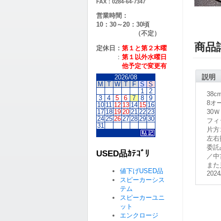
FAX：0284-64-7347
営業時間：
10：30～20：30頃
（不定）
商品
定休日：
第１と第２
木曜
：
第１以外水曜日
他予定で変更有
説明
2026/08
M
T
W
T
F
S
S
1
2
38
3
4
5
6
7
8
9
8オ
10
11
12
13
14
15
16
17
18
19
20
21
22
23
30Ｗ
24
25
26
27
28
29
30
フィ
31
片方
左右
委託
USED品ｶﾃｺﾞﾘ
／中
また
値下げUSED品
2024
スピーカーシス
テム
スピーカーユニ
ット
エンクロージ