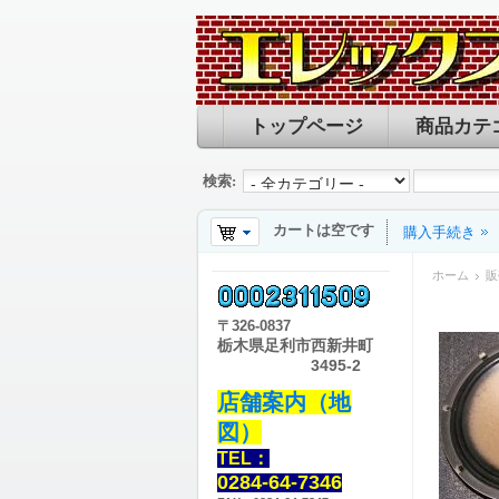
トップページ
商品カテ
検索:
カートは空です
購入手続き
ホーム
販
〒
326-0837
栃木県足利市西新井町
3495-2
店舗案内（地
図）
TEL：
0284-64-7346