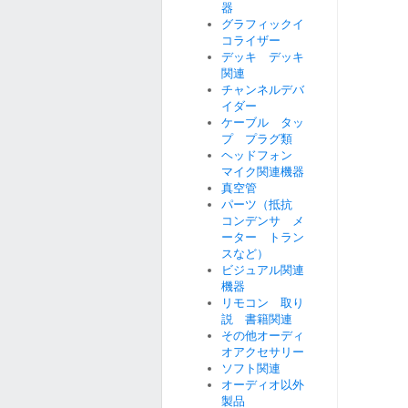
器
グラフィックイ
コライザー
デッキ デッキ
関連
チャンネルデバ
イダー
ケーブル タッ
プ プラグ類
ヘッドフォン
マイク関連機器
真空管
パーツ（抵抗
コンデンサ メ
ーター トラン
スなど）
ビジュアル関連
機器
リモコン 取り
説 書籍関連
その他オーディ
オアクセサリー
ソフト関連
オーディオ以外
製品