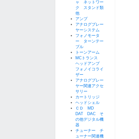
ャ ネットワー
ク スタンド類
他
アンプ
アナログプレー
ヤーシステム
フォノモータ
ー ターンテー
ブル
トーンアーム
MCトランス
ヘッドアンプ
フォノイコライ
ザー
アナログプレー
ヤー関連アクセ
サリー
カートリッジ
ヘッドシェル
ＣＤ MD
DAT DAC そ
の他デジタル機
器
チューナー チ
ューナー関連機