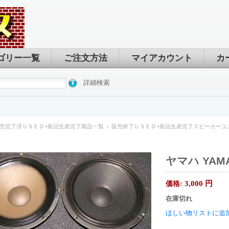
ゴリー一覧
ご注文方法
マイアカウント
カ
詳細検索
売完了済ＵＳＥＤ+新品生産完了製品一覧
販売終了ＵＳＥＤ+新品生産完了スピーカーユ
ヤマハ YAMA
3,000
円
価格:
在庫切れ
ほしい物リストに追