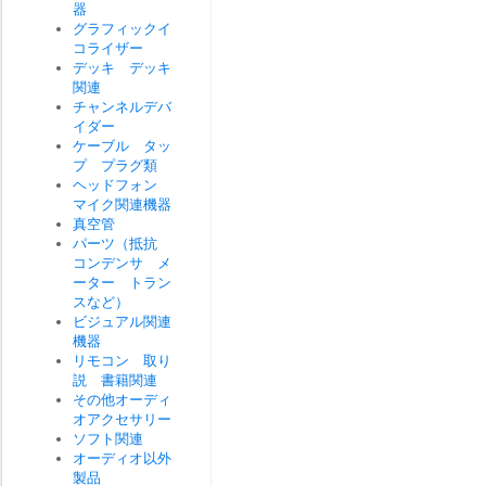
器
グラフィックイ
コライザー
デッキ デッキ
関連
チャンネルデバ
イダー
ケーブル タッ
プ プラグ類
ヘッドフォン
マイク関連機器
真空管
パーツ（抵抗
コンデンサ メ
ーター トラン
スなど）
ビジュアル関連
機器
リモコン 取り
説 書籍関連
その他オーディ
オアクセサリー
ソフト関連
オーディオ以外
製品