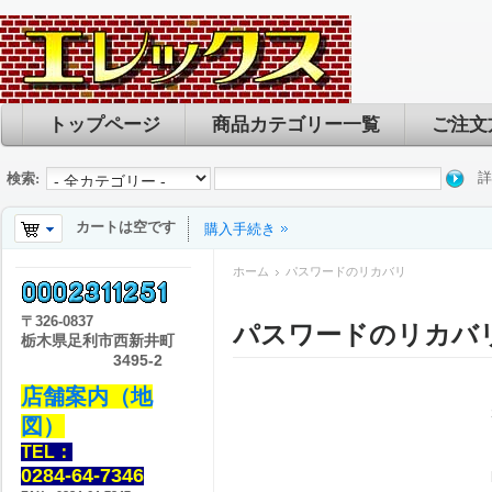
トップページ
商品カテゴリー一覧
ご注文
詳
検索:
カートは空です
購入手続き
ホーム
パスワードのリカバリ
〒
326-0837
パスワードのリカバ
栃木県足利市西新井町
3495-2
店舗案内（地
図）
TEL：
0284-64-7346