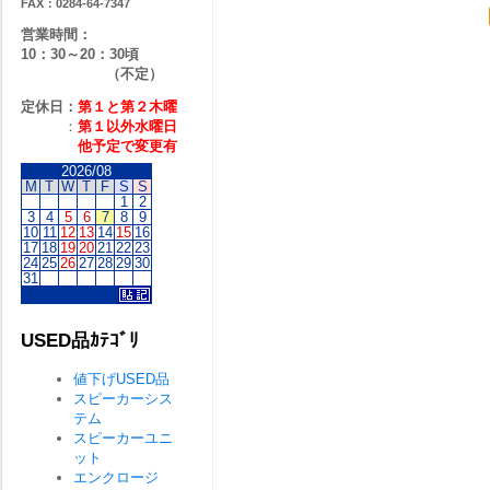
FAX：0284-64-7347
営業時間：
10：30～20：30頃
（不定）
定休日：
第１と第２
木曜
：
第１以外水曜日
他予定で変更有
2026/08
M
T
W
T
F
S
S
1
2
3
4
5
6
7
8
9
10
11
12
13
14
15
16
17
18
19
20
21
22
23
24
25
26
27
28
29
30
31
USED品ｶﾃｺﾞﾘ
値下げUSED品
スピーカーシス
テム
スピーカーユニ
ット
エンクロージ