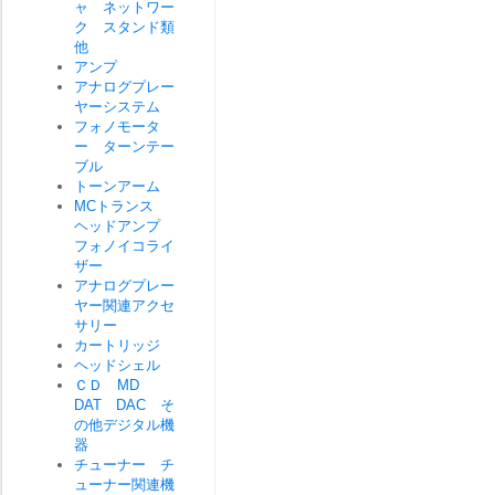
ャ ネットワー
ク スタンド類
他
アンプ
アナログプレー
ヤーシステム
フォノモータ
ー ターンテー
ブル
トーンアーム
MCトランス
ヘッドアンプ
フォノイコライ
ザー
アナログプレー
ヤー関連アクセ
サリー
カートリッジ
ヘッドシェル
ＣＤ MD
DAT DAC そ
の他デジタル機
器
チューナー チ
ューナー関連機