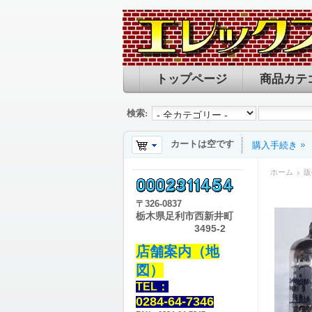
トップページ
商品カテ
検索:
カートは空です
購入手続き
ホーム
販
〒
326-0837
栃木県足利市西新井町
3495-2
店舗案内（地
図）
TEL：
0284-64-7346