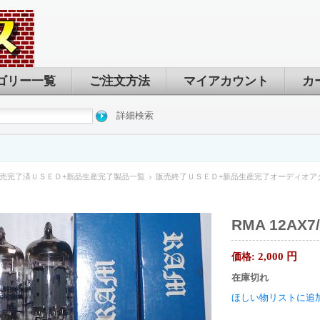
ゴリー一覧
ご注文方法
マイアカウント
カ
詳細検索
売完了済ＵＳＥＤ+新品生産完了製品一覧
販売終了ＵＳＥＤ+新品生産完了オーディオア
RMA 12AX
2,000
円
価格:
在庫切れ
ほしい物リストに追