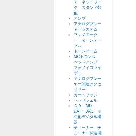
ャ ネットワー
ク スタンド類
他
アンプ
アナログプレー
ヤーシステム
フォノモータ
ー ターンテー
ブル
トーンアーム
MCトランス
ヘッドアンプ
フォノイコライ
ザー
アナログプレー
ヤー関連アクセ
サリー
カートリッジ
ヘッドシェル
ＣＤ MD
DAT DAC そ
の他デジタル機
器
チューナー チ
ューナー関連機