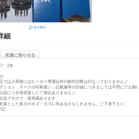
拡大表示
詳細
友達に知らせる
X7 2本
///
店では入荷後にはヒーター導通以外の動作試験は行なっておりません／
デション．マークの印刷違い．記載漏等の詳細につきましては不問にてお願
託品につき現状渡しにて保証ありません／
古品ですので、使用感あります、
見落とした多少のキズ・ヨゴレ等あるかもしれません。ご了承下さい。
/12