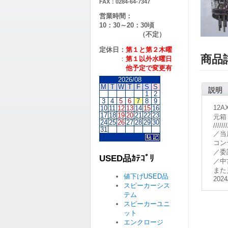
FAX：0284-64-7347
営業時間：
10：30～20：30頃
（不定）
定休日：
第１と第２
木曜
商品
：
第１以外水曜日
他予定で変更有
2026/08
M
T
W
T
F
S
S
説明
1
2
3
4
5
6
7
8
9
12A
10
11
12
13
14
15
16
17
18
19
20
21
22
23
元箱
24
25
26
27
28
29
30
///////
31
／当
コン
／委
USED品ｶﾃｺﾞﾘ
／中
また
値下げUSED品
2024
スピーカーシス
テム
スピーカーユニ
ット
エンクロージ