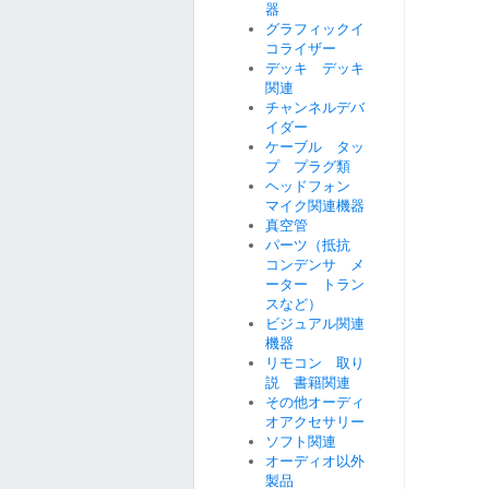
器
グラフィックイ
コライザー
デッキ デッキ
関連
チャンネルデバ
イダー
ケーブル タッ
プ プラグ類
ヘッドフォン
マイク関連機器
真空管
パーツ（抵抗
コンデンサ メ
ーター トラン
スなど）
ビジュアル関連
機器
リモコン 取り
説 書籍関連
その他オーディ
オアクセサリー
ソフト関連
オーディオ以外
製品