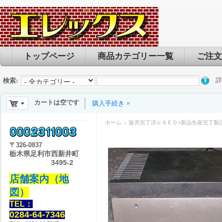
トップページ
商品カテゴリー一覧
ご注文
詳
検索:
カートは空です
購入手続き
ホーム
販売完了済ＵＳＥＤ+新品生産完了製
〒
326-0837
栃木県足利市西新井町
3495-2
店舗案内（地
図）
TEL：
0284-64-7346