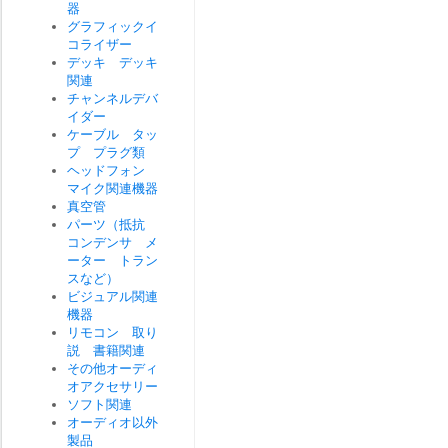
器
グラフィックイ
コライザー
デッキ デッキ
関連
チャンネルデバ
イダー
ケーブル タッ
プ プラグ類
ヘッドフォン
マイク関連機器
真空管
パーツ（抵抗
コンデンサ メ
ーター トラン
スなど）
ビジュアル関連
機器
リモコン 取り
説 書籍関連
その他オーディ
オアクセサリー
ソフト関連
オーディオ以外
製品