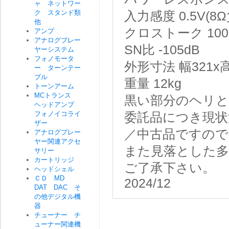
ャ ネットワー
ク スタンド類
入力感度
0.5V(
他
クロストーク
100
アンプ
アナログプレー
SN比
-105dB
ヤーシステム
フォノモータ
外形寸法
幅321x
ー ターンテー
ブル
重量
12kg
トーンアーム
MCトランス
黒い部分のヘリと
ヘッドアンプ
フォノイコライ
委託品につき現状
ザー
／中古品ですので
アナログプレー
ヤー関連アクセ
また見落とした
サリー
カートリッジ
ご了承下さい。
ヘッドシェル
ＣＤ MD
2024/12
DAT DAC そ
の他デジタル機
器
チューナー チ
ューナー関連機