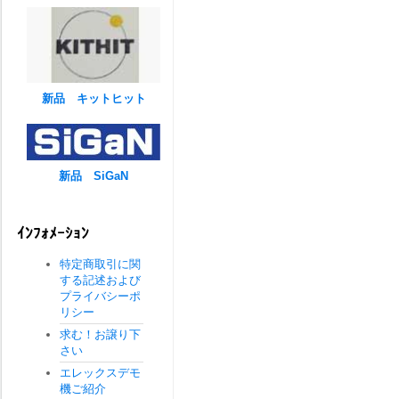
新品 キットヒット
新品 SiGaN
ｲﾝﾌｫﾒｰｼｮﾝ
特定商取引に関
する記述および
プライバシーポ
リシー
求む！お譲り下
さい
エレックスデモ
機ご紹介