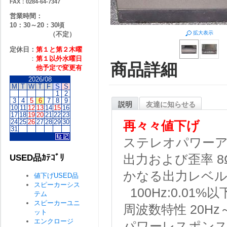
FAX：0284-64-7347
営業時間：
10：30～20：30頃
拡大表示
（不定）
定休日：
第１と第２
木曜
：
第１以外水曜日
商品詳細
他予定で変更有
2026/08
M
T
W
T
F
S
S
1
2
3
4
5
6
7
8
9
説明
友達に知らせる
10
11
12
13
14
15
16
17
18
19
20
21
22
23
24
25
26
27
28
29
30
再々
々
値下げ
31
ステレオパワー
出力および歪率
USED品ｶﾃｺﾞﾘ
かなる出力レベ
値下げUSED品
スピーカーシス
100Hz:0.01%以下
テム
スピーカーユニ
周波数特性
20Hz～
ット
エンクロージ
パワーレスポン