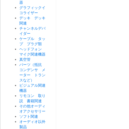
器
グラフィックイ
コライザー
デッキ デッキ
関連
チャンネルデバ
イダー
ケーブル タッ
プ プラグ類
ヘッドフォン
マイク関連機器
真空管
パーツ（抵抗
コンデンサ メ
ーター トラン
スなど）
ビジュアル関連
機器
リモコン 取り
説 書籍関連
その他オーディ
オアクセサリー
ソフト関連
オーディオ以外
製品