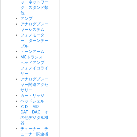
ャ ネットワー
ク スタンド類
他
アンプ
アナログプレー
ヤーシステム
フォノモータ
ー ターンテー
ブル
トーンアーム
MCトランス
ヘッドアンプ
フォノイコライ
ザー
アナログプレー
ヤー関連アクセ
サリー
カートリッジ
ヘッドシェル
ＣＤ MD
DAT DAC そ
の他デジタル機
器
チューナー チ
ューナー関連機