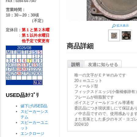
FAX：0284-64-7347
営業時間：
10：30～20：30頃
（不定）
拡大表示
定休日：
第１と第２
木曜
：
第１以外水曜日
他予定で変更有
商品詳細
2026/08
M
T
W
T
F
S
S
1
2
3
4
5
6
7
8
9
説明
友達に知らせる
10
11
12
13
14
15
16
17
18
19
20
21
22
23
24
25
26
27
28
29
30
唯一の文字がＥＰＷのみです
31
20ｃｍユニット
フィールド型
フィックスドエッジ(小傷補修跡有
USED品ｶﾃｺﾞﾘ
フレームが樹脂製です
ボイスとフィールドコイル導通有
値下げUSED品
委託品につき現状渡しにて保証あ
スピーカーシス
／中古品ですので、使用感ありま
テム
また見落とした多少のキズ・ヨゴ
スピーカーユニ
2024/10
ット
エンクロージ