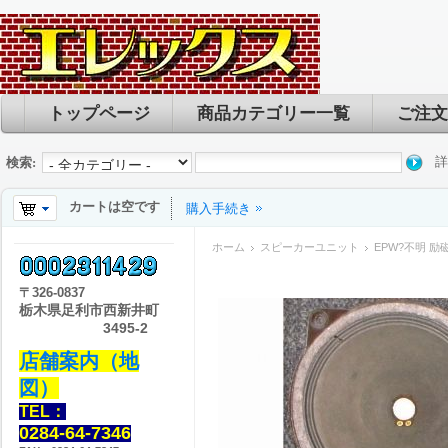
トップページ
商品カテゴリー一覧
ご注文
詳
検索:
カートは空です
購入手続き
ホーム
スピーカーユニット
EPW?不明 
〒
326-0837
栃木県足利市西新井町
3495-2
店舗案内（地
図）
TEL：
0284-64-7346