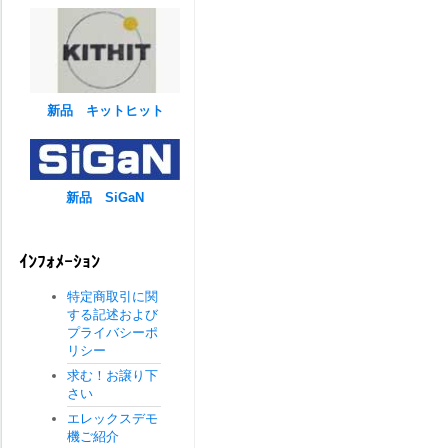
新品 キットヒット
新品 SiGaN
ｲﾝﾌｫﾒｰｼｮﾝ
特定商取引に関
する記述および
プライバシーポ
リシー
求む！お譲り下
さい
エレックスデモ
機ご紹介