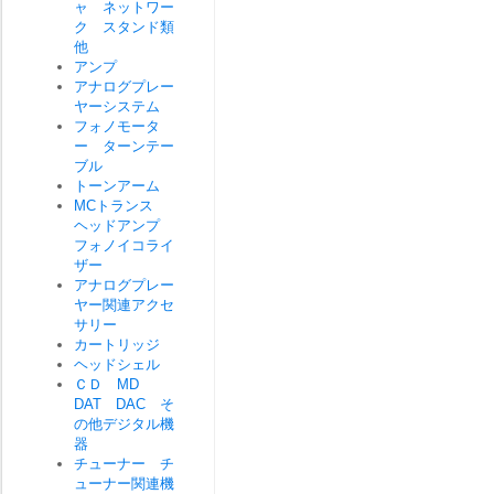
ャ ネットワー
ク スタンド類
他
アンプ
アナログプレー
ヤーシステム
フォノモータ
ー ターンテー
ブル
トーンアーム
MCトランス
ヘッドアンプ
フォノイコライ
ザー
アナログプレー
ヤー関連アクセ
サリー
カートリッジ
ヘッドシェル
ＣＤ MD
DAT DAC そ
の他デジタル機
器
チューナー チ
ューナー関連機