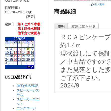
FAX：0284-64-7347
拡大表示
営業時間：
商品詳細
10：30～20：30頃
（不定）
定休日：
第１と第２
木曜
説明
友達に知らせる
：
第１以外水曜日
他予定で変更有
ＲＣＡピンケーブ
2026/08
M
T
W
T
F
S
S
約1.4ｍ
1
2
3
4
5
6
7
8
9
現状渡しにて保証
10
11
12
13
14
15
16
17
18
19
20
21
22
23
24
25
26
27
28
29
30
／中古品ですので
31
また見落とした
ご了承下さい。
USED品ｶﾃｺﾞﾘ
2024/9
値下げUSED品
スピーカーシス
テム
スピーカーユニ
ット
エンクロージ