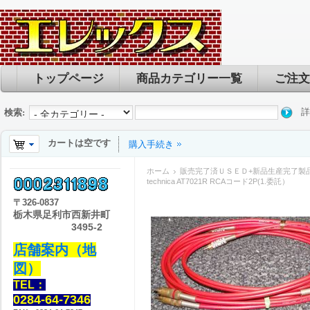
トップページ
商品カテゴリー一覧
ご注文
詳
検索:
カートは空です
購入手続き
ホーム
販売完了済ＵＳＥＤ+新品生産完了製
technica AT7021R RCAコード2P(1.委託）
〒
326-0837
栃木県足利市西新井町
3495-2
店舗案内（地
図）
TEL：
0284-64-7346