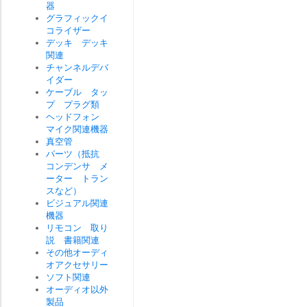
器
グラフィックイ
コライザー
デッキ デッキ
関連
チャンネルデバ
イダー
ケーブル タッ
プ プラグ類
ヘッドフォン
マイク関連機器
真空管
パーツ（抵抗
コンデンサ メ
ーター トラン
スなど）
ビジュアル関連
機器
リモコン 取り
説 書籍関連
その他オーディ
オアクセサリー
ソフト関連
オーディオ以外
製品