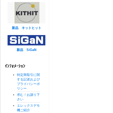
新品 キットヒット
新品 SiGaN
ｲﾝﾌｫﾒｰｼｮﾝ
特定商取引に関
する記述および
プライバシーポ
リシー
求む！お譲り下
さい
エレックスデモ
機ご紹介