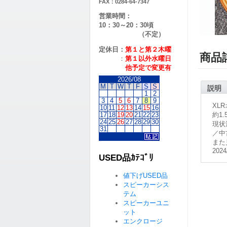
FAX：0284-64-7347
営業時間：
10：30～20：30頃
（不定）
定休日：
第１と第２
木曜
商品
：
第１以外水曜日
他予定で変更有
2026/08
M
T
W
T
F
S
S
説明
1
2
3
4
5
6
7
8
9
XL
10
11
12
13
14
15
16
17
18
19
20
21
22
23
約1.
24
25
26
27
28
29
30
現状
31
／中
また
2024
USED品ｶﾃｺﾞﾘ
値下げUSED品
スピーカーシス
テム
スピーカーユニ
ット
エンクロージ