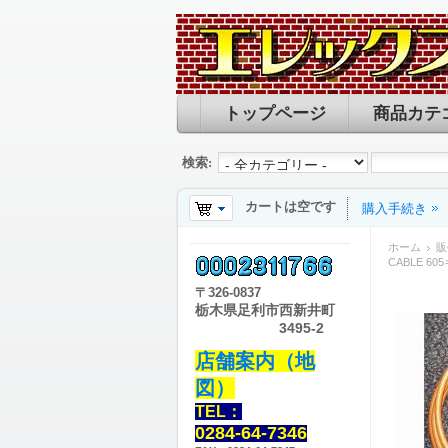
トップページ
商品カテ
検索:
カートは空です
購入手続き
ホーム
販
CABLE 6
〒
326-0837
栃木県足利市西新井町
3495-2
店舗案内（地
図）
TEL：
0284-64-7346