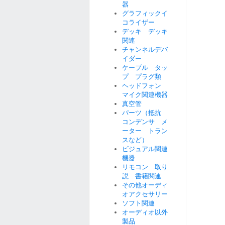
器
グラフィックイ
コライザー
デッキ デッキ
関連
チャンネルデバ
イダー
ケーブル タッ
プ プラグ類
ヘッドフォン
マイク関連機器
真空管
パーツ（抵抗
コンデンサ メ
ーター トラン
スなど）
ビジュアル関連
機器
リモコン 取り
説 書籍関連
その他オーディ
オアクセサリー
ソフト関連
オーディオ以外
製品