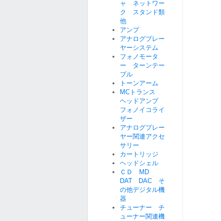
ャ ネットワー
ク スタンド類
他
アンプ
アナログプレー
ヤーシステム
フォノモータ
ー ターンテー
ブル
トーンアーム
MCトランス
ヘッドアンプ
フォノイコライ
ザー
アナログプレー
ヤー関連アクセ
サリー
カートリッジ
ヘッドシェル
ＣＤ MD
DAT DAC そ
の他デジタル機
器
チューナー チ
ューナー関連機