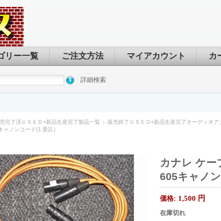
ゴリー一覧
ご注文方法
マイアカウント
カ
詳細検索
売完了済ＵＳＥＤ+新品生産完了製品一覧
販売終了ＵＳＥＤ+新品生産完了オーディオア
05キャノンコード(1.委託）
カナレ ケーブ
605キャノン
1,500
円
価格:
在庫切れ