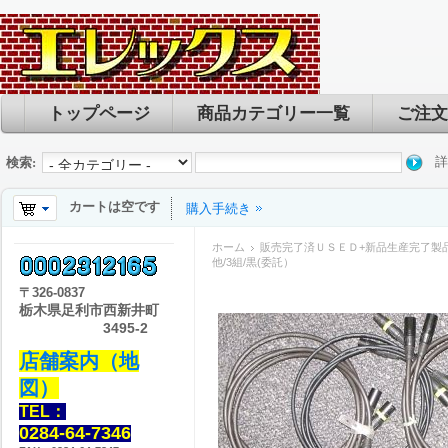
トップページ
商品カテゴリー一覧
ご注文
詳
検索:
カートは空です
購入手続き
ホーム
販売完了済ＵＳＥＤ+新品生産完了製
他/3組/黒(委託）
〒
326-0837
栃木県足利市西新井町
3495-2
店舗案内（地
図）
TEL：
0284-64-7346