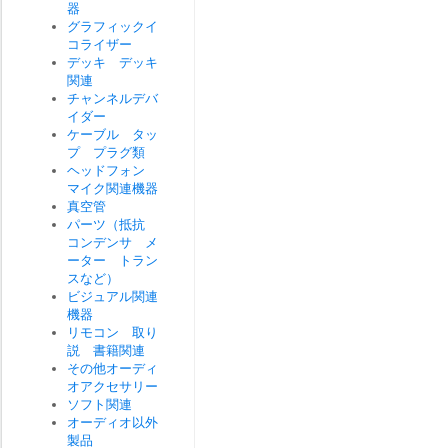
器
グラフィックイ
コライザー
デッキ デッキ
関連
チャンネルデバ
イダー
ケーブル タッ
プ プラグ類
ヘッドフォン
マイク関連機器
真空管
パーツ（抵抗
コンデンサ メ
ーター トラン
スなど）
ビジュアル関連
機器
リモコン 取り
説 書籍関連
その他オーディ
オアクセサリー
ソフト関連
オーディオ以外
製品