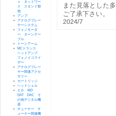
ャ ネットワー
また見落とした
ク スタンド類
他
ご了承下さい。
アンプ
2024/7
アナログプレー
ヤーシステム
フォノモータ
ー ターンテー
ブル
トーンアーム
MCトランス
ヘッドアンプ
フォノイコライ
ザー
アナログプレー
ヤー関連アクセ
サリー
カートリッジ
ヘッドシェル
ＣＤ MD
DAT DAC そ
の他デジタル機
器
チューナー チ
ューナー関連機