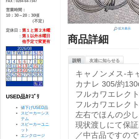
FAX：0284-64-7347
営業時間：
10：30～20：30頃
（不定）
拡大表示
定休日：
第１と第２
木曜
：
第１以外水曜日
商品詳細
他予定で変更有
2026/08
M
T
W
T
F
S
S
1
2
説明
友達に知らせる
3
4
5
6
7
8
9
10
11
12
13
14
15
16
17
18
19
20
21
22
23
キャノンメス-キ
24
25
26
27
28
29
30
31
カナレ 305/約13
フルカワエレクトリッ
USED品ｶﾃｺﾞﾘ
フルカワエレクトリッ
値下げUSED品
左右でほんの少
スピーカーシス
テム
現状渡しにて保証
スピーカーユニ
ット
／中古品ですので
エンクロージ