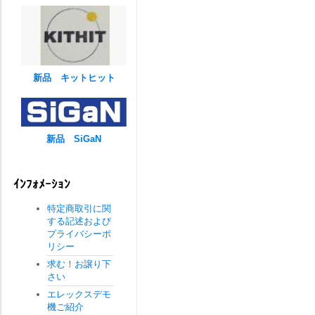
新品 キットヒット
新品 SiGaN
ｲﾝﾌｫﾒｰｼｮﾝ
特定商取引に関
する記述および
プライバシーポ
リシー
求む！お譲り下
さい
エレックスデモ
機ご紹介