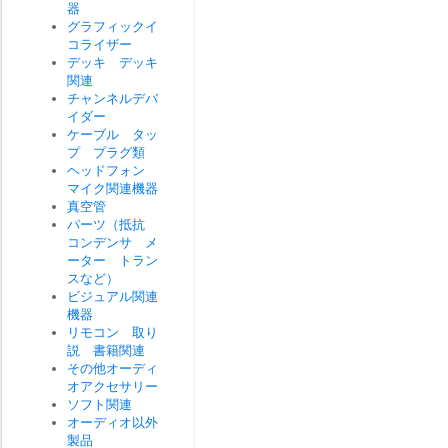
器
グラフィックイ
コライザー
デッキ デッキ
関連
チャンネルデバ
イダー
ケーブル タッ
プ プラグ類
ヘッドフォン
マイク関連機器
真空管
パーツ（抵抗
コンデンサ メ
ーター トラン
スなど）
ビジュアル関連
機器
リモコン 取り
説 書籍関連
その他オーディ
オアクセサリー
ソフト関連
オーディオ以外
製品