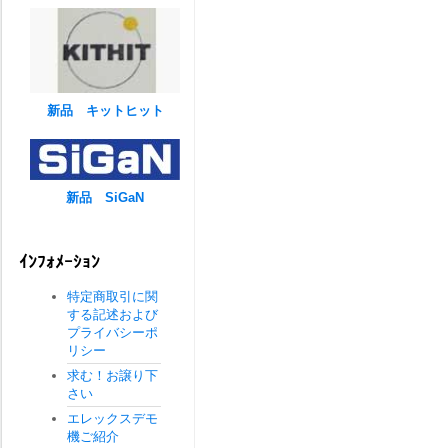
新品 キットヒット
新品 SiGaN
ｲﾝﾌｫﾒｰｼｮﾝ
特定商取引に関
する記述および
プライバシーポ
リシー
求む！お譲り下
さい
エレックスデモ
機ご紹介