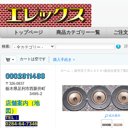
トップページ
商品カテゴリー一覧
ご注文
詳
検索:
カートは空です
購入手続き
ホーム
販売完了済ＵＳＥＤ+新品生産完了製
〒
326-0837
栃木県足利市西新井町
3495-2
店舗案内（地
図）
拡大表示
TEL：
0284-64-7346