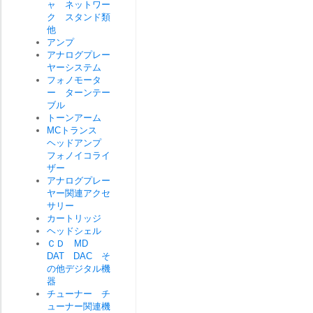
ャ ネットワー
ク スタンド類
他
アンプ
アナログプレー
ヤーシステム
フォノモータ
ー ターンテー
ブル
トーンアーム
MCトランス
ヘッドアンプ
フォノイコライ
ザー
アナログプレー
ヤー関連アクセ
サリー
カートリッジ
ヘッドシェル
ＣＤ MD
DAT DAC そ
の他デジタル機
器
チューナー チ
ューナー関連機