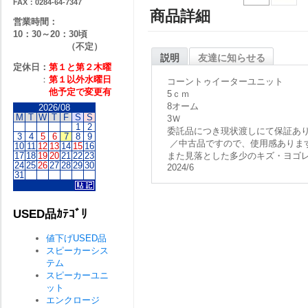
FAX：0284-64-7347
商品詳細
営業時間：
10：30～20：30頃
（不定）
説明
友達に知らせる
定休日：
第１と第２
木曜
：
第１以外水曜日
コーントゥイーターユニット
他予定で変更有
5ｃｍ
8オーム
2026/08
M
T
W
T
F
S
S
3Ｗ
1
2
委託品につき現状渡しにて保証あ
3
4
5
6
7
8
9
／中古品ですので、使用感ありま
10
11
12
13
14
15
16
17
18
19
20
21
22
23
また見落とした多少のキズ・ヨゴ
24
25
26
27
28
29
30
2024/6
31
USED品ｶﾃｺﾞﾘ
値下げUSED品
スピーカーシス
テム
スピーカーユニ
ット
エンクロージ