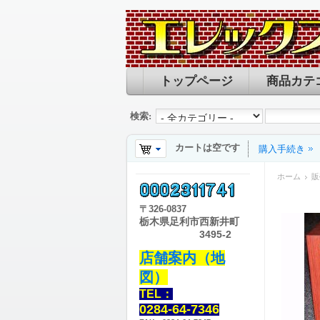
トップページ
商品カテ
検索:
カートは空です
購入手続き
ホーム
販
〒
326-0837
栃木県足利市西新井町
3495-2
店舗案内（地
図）
TEL：
0284-64-7346