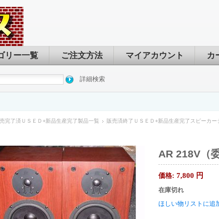
ゴリー一覧
ご注文方法
マイアカウント
カ
詳細検索
売完了済ＵＳＥＤ+新品生産完了製品一覧
販売済終了ＵＳＥＤ+新品生産完了スピーカー
AR 218V（
7,800
円
価格:
在庫切れ
ほしい物リストに追