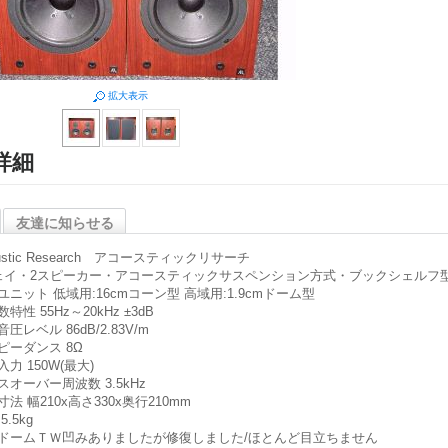
拡大表示
詳細
友達に知らせる
ustic Research アコースティックリサーチ
ェイ・2スピーカー・アコースティックサスペンション方式・ブックシェルフ
ユニット
低域用:16cmコーン型 高域用:1.9cmドーム型
数特性
55Hz～20kHz ±3dB
音圧レベル
86dB/2.83V/m
ピーダンス
8Ω
入力
150W(最大)
スオーバー周波数
3.5kHz
寸法
幅210x高さ330x奥行210mm
5.5kg
ドームＴＷ凹みありましたが修復しました/ほとんど目立ちません