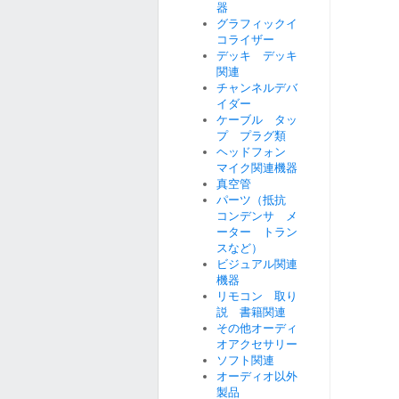
器
グラフィックイ
コライザー
デッキ デッキ
関連
チャンネルデバ
イダー
ケーブル タッ
プ プラグ類
ヘッドフォン
マイク関連機器
真空管
パーツ（抵抗
コンデンサ メ
ーター トラン
スなど）
ビジュアル関連
機器
リモコン 取り
説 書籍関連
その他オーディ
オアクセサリー
ソフト関連
オーディオ以外
製品