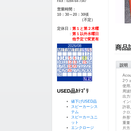
FAX：0284-64-7347
営業時間：
10：30～20：30頃
（不定）
定休日：
第１と第２
木曜
：
第１以外水曜日
他予定で変更有
2026/08
商品
M
T
W
T
F
S
S
1
2
3
4
5
6
7
8
9
10
11
12
13
14
15
16
説明
17
18
19
20
21
22
23
24
25
26
27
28
29
30
31
Aco
2ウ
使用
USED品ｶﾃｺﾞﾘ
周波
出力
値下げUSED品
イン
スピーカーシス
許容
テム
クロ
スピーカーユニ
外形
ット
重量
エンクロージ
片方