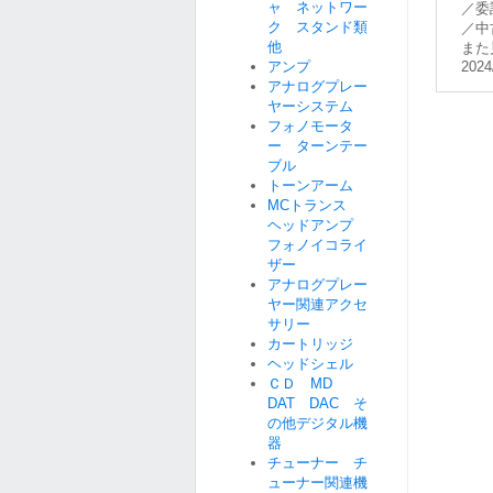
ャ ネットワー
／委
ク スタンド類
／中
他
また
アンプ
2024
アナログプレー
ヤーシステム
フォノモータ
ー ターンテー
ブル
トーンアーム
MCトランス
ヘッドアンプ
フォノイコライ
ザー
アナログプレー
ヤー関連アクセ
サリー
カートリッジ
ヘッドシェル
ＣＤ MD
DAT DAC そ
の他デジタル機
器
チューナー チ
ューナー関連機