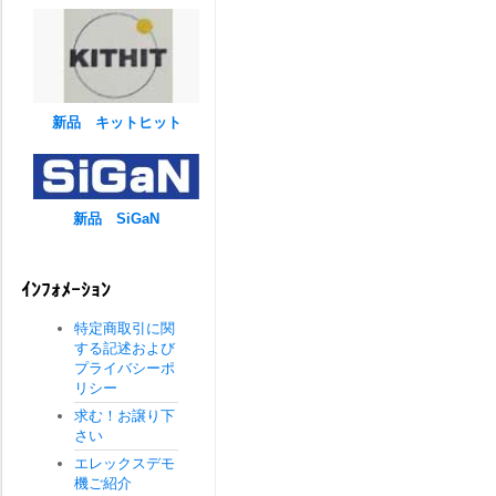
新品 キットヒット
新品 SiGaN
ｲﾝﾌｫﾒｰｼｮﾝ
特定商取引に関
する記述および
プライバシーポ
リシー
求む！お譲り下
さい
エレックスデモ
機ご紹介