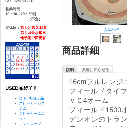
FAX：0284-64-7347
営業時間：
10：30～20：30頃
（不定）
定休日：
第１と第２
木曜
拡大表示
：
第１以外水曜日
他予定で変更有
2026/08
商品詳細
M
T
W
T
F
S
S
1
2
3
4
5
6
7
8
9
10
11
12
13
14
15
16
17
18
19
20
21
22
23
24
25
26
27
28
29
30
説明
友達に知らせる
31
16cmフルレンジ
USED品ｶﾃｺﾞﾘ
フィールドタイ
値下げUSED品
ＶＣ4オーム
スピーカーシス
フィールド1500
テム
スピーカーユニ
デンオンのトランス
ット
エンクロージ