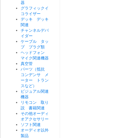
器
グラフィックイ
コライザー
デッキ デッキ
関連
チャンネルデバ
イダー
ケーブル タッ
プ プラグ類
ヘッドフォン
マイク関連機器
真空管
パーツ（抵抗
コンデンサ メ
ーター トラン
スなど）
ビジュアル関連
機器
リモコン 取り
説 書籍関連
その他オーディ
オアクセサリー
ソフト関連
オーディオ以外
製品