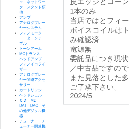
皮エッジとコーン
ャ ネットワー
ク スタンド類
1本のみ
他
アンプ
当店ではとフィ
アナログプレー
ヤーシステム
ボイスコイルは
フォノモータ
み確認済
ー ターンテー
ブル
電源無
トーンアーム
MCトランス
委託品につき現状
ヘッドアンプ
フォノイコライ
／中古品ですので
ザー
アナログプレー
また見落とした
ヤー関連アクセ
サリー
ご了承下さい。
カートリッジ
2024/5
ヘッドシェル
ＣＤ MD
DAT DAC そ
の他デジタル機
器
チューナー チ
ューナー関連機