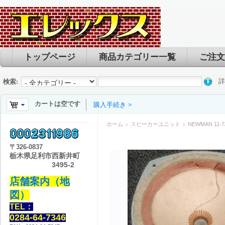
トップページ
商品カテゴリー一覧
ご注文
詳
検索:
カートは空です
購入手続き
ホーム
スピーカーユニット
NEWMAN 11
〒
326-0837
栃木県足利市西新井町
3495-2
店舗案内（地
図）
TEL：
0284-64-7346