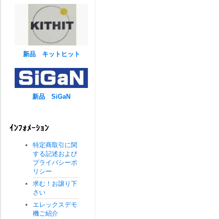
新品 キットヒット
新品 SiGaN
ｲﾝﾌｫﾒｰｼｮﾝ
特定商取引に関
する記述および
プライバシーポ
リシー
求む！お譲り下
さい
エレックスデモ
機ご紹介