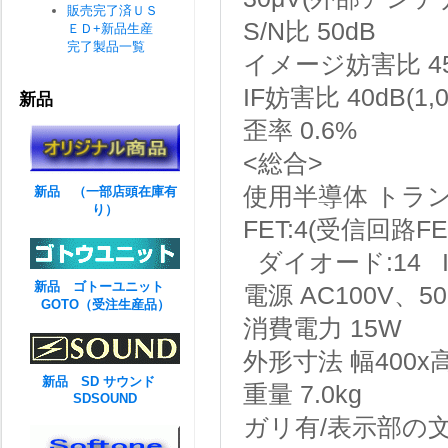
販売完了済ＵＳ
S/N比
50dB
ＥＤ+新品生産
完了製品一覧
イメージ妨害比
4
IF妨害比
40dB(1,
新品
歪率
0.6%
<総合>
使用半導体 トラン
新品 （一部店頭在庫有
り）
FET:4(受信回路F
ダイオード:14 I
新品 ゴトーユニット
電源
AC100V、50
GOTO（受注生産品）
消費電力
15W
外形寸法
幅400x
新品 SD サウンド
重量
7.0kg
SDSOUND
ガリ有/表示部の