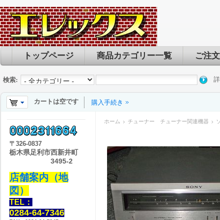
トップページ
商品カテゴリー一覧
ご注文
詳
検索:
カートは空です
購入手続き
ホーム
チューナー チューナー関連機器
ソ
〒
326-0837
栃木県足利市西新井町
3495-2
店舗案内（地
図）
TEL：
0284-64-7346