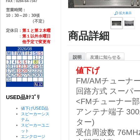
FAX：0284-64-7347
営業時間：
拡大表示
10：30～20：30頃
（不定）
定休日：
第１と第２
木曜
商品詳細
：
第１以外水曜日
他予定で変更有
2026/08
M
T
W
T
F
S
S
説明
友達に知らせる
1
2
3
4
5
6
7
8
9
10
11
12
13
14
15
16
値下げ
17
18
19
20
21
22
23
24
25
26
27
28
29
30
FM/AMチューナ
31
回路方式
スーパ
USED品ｶﾃｺﾞﾘ
<FMチューナー部
値下げUSED品
アンテナ端子
30
スピーカーシス
テム
ター)
スピーカーユニ
受信周波数
76MH
ット
エンクロージ