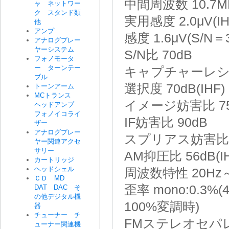
中間周波数
10.7M
ャ ネットワー
ク スタンド類
実用感度
2.0μV(IH
他
アンプ
感度
1.6μV(S/N＝
アナログプレー
ヤーシステム
S/N比
70dB
フォノモータ
ー ターンテー
キャプチャーレ
ブル
選択度
70dB(IHF)
トーンアーム
MCトランス
イメージ妨害比
7
ヘッドアンプ
フォノイコライ
IF妨害比
90dB
ザー
アナログプレー
スプリアス妨害比
ヤー関連アクセ
サリー
AM抑圧比
56dB(I
カートリッジ
ヘッドシェル
周波数特性
20Hz
ＣＤ MD
歪率
mono:0.3%(
DAT DAC そ
の他デジタル機
100%変調時)
器
チューナー チ
FMステレオセパ
ューナー関連機