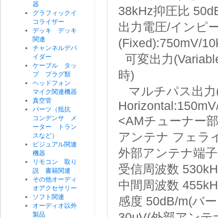
器
38kHz抑圧比
50d
グラフィックイ
コライザー
出力電圧/インピ
デッキ デッキ
関連
(Fixed):750mV/
チャンネルデバ
可変出力(Variab
イダー
ケーブル タッ
時)
プ プラグ類
ヘッドフォン
マルチパス出力(Mult
マイク関連機器
真空管
Horizontal:150m
パーツ（抵抗
コンデンサ メ
<AMチューナー部
ーター トラン
アンテナ
フェラ
スなど）
ビジュアル関連
外部アンテナ端子
機器
リモコン 取り
受信周波数
530kH
説 書籍関連
その他オーディ
中間周波数
455kH
オアクセサリー
ソフト関連
感度
50dB/m(
オーディオ以外
製品
30μV(外部アンテ