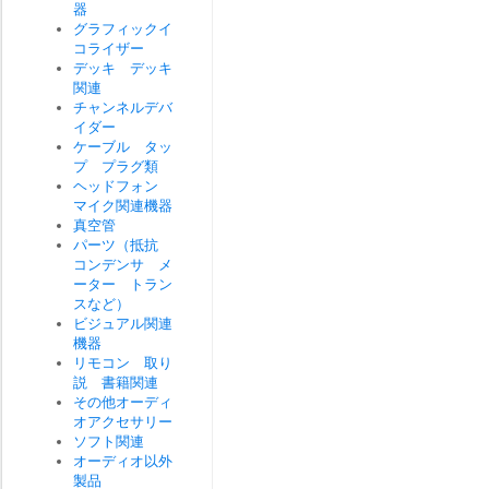
器
グラフィックイ
コライザー
デッキ デッキ
関連
チャンネルデバ
イダー
ケーブル タッ
プ プラグ類
ヘッドフォン
マイク関連機器
真空管
パーツ（抵抗
コンデンサ メ
ーター トラン
スなど）
ビジュアル関連
機器
リモコン 取り
説 書籍関連
その他オーディ
オアクセサリー
ソフト関連
オーディオ以外
製品