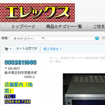
トップページ
商品カテゴリー一覧
ご注文
詳
検索:
カートは空です
購入手続き
ホーム
販売完了済ＵＳＥＤ+新品生産完了製
D1（委託）
〒
326-0837
栃木県足利市西新井町
3495-2
店舗案内（地
図）
TEL：
0284-64-7346