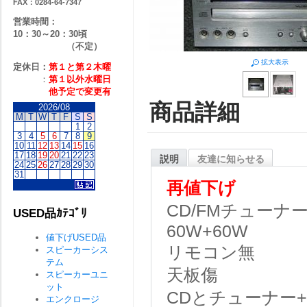
FAX：0284-64-7347
営業時間：
10：30～20：30頃
（不定）
拡大表示
定休日：
第１と第２
木曜
：
第１以外水曜日
他予定で変更有
商品詳細
2026/08
M
T
W
T
F
S
S
1
2
3
4
5
6
7
8
9
10
11
12
13
14
15
16
17
18
19
20
21
22
23
説明
友達に知らせる
24
25
26
27
28
29
30
31
再値下げ
CD/FMチューナ
USED品ｶﾃｺﾞﾘ
60W+60W
値下げUSED品
リモコン無
スピーカーシス
テム
天板傷
スピーカーユニ
ット
CDとチューナー
エンクロージ