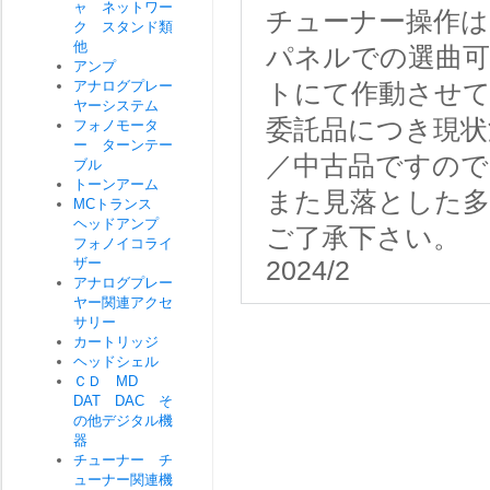
ャ ネットワー
チューナー操作
ク スタンド類
他
パネルでの選曲可
アンプ
アナログプレー
トにて作動させ
ヤーシステム
委託品につき現状
フォノモータ
ー ターンテー
／中古品ですので
ブル
トーンアーム
また見落とした
MCトランス
ヘッドアンプ
ご了承下さい。
フォノイコライ
ザー
2024/2
アナログプレー
ヤー関連アクセ
サリー
カートリッジ
ヘッドシェル
ＣＤ MD
DAT DAC そ
の他デジタル機
器
チューナー チ
ューナー関連機