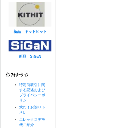
新品 キットヒット
新品 SiGaN
ｲﾝﾌｫﾒｰｼｮﾝ
特定商取引に関
する記述および
プライバシーポ
リシー
求む！お譲り下
さい
エレックスデモ
機ご紹介