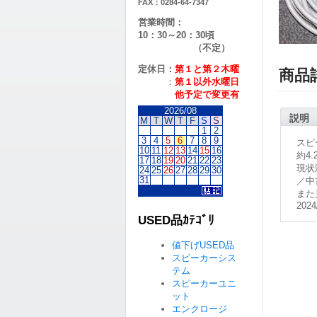
FAX：0284-64-7347
営業時間：
10：30～20：30頃
（不定）
定休日：
第１と第２
木曜
商品
：
第１以外水曜日
他予定で変更有
2026/08
説明
M
T
W
T
F
S
S
1
2
3
4
5
6
7
8
9
スピ
10
11
12
13
14
15
16
約4.
17
18
19
20
21
22
23
現状
24
25
26
27
28
29
30
31
／中
また
2024
USED品ｶﾃｺﾞﾘ
値下げUSED品
スピーカーシス
テム
スピーカーユニ
ット
エンクロージ