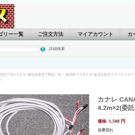
ゴリー一覧
ご注文方法
マイアカウント
カ
詳細検索
売完了済ＵＳＥＤ+新品生産完了製品一覧
販売終了ＵＳＥＤ+新品生産完了オーディオア
託）
カナレ CAN
4.2m×2(委
1,500
円
価格:
在庫切れ