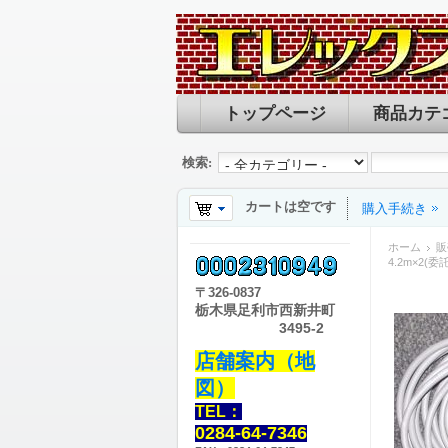
トップページ
商品カテ
検索:
カートは空です
購入手続き
ホーム
販
4.2m×2(委
〒
326-0837
栃木県足利市西新井町
3495-2
店舗案内（地
図）
TEL：
0284-64-7346