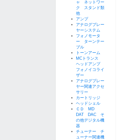
ャ ネットワー
ク スタンド類
他
アンプ
アナログプレー
ヤーシステム
フォノモータ
ー ターンテー
ブル
トーンアーム
MCトランス
ヘッドアンプ
フォノイコライ
ザー
アナログプレー
ヤー関連アクセ
サリー
カートリッジ
ヘッドシェル
ＣＤ MD
DAT DAC そ
の他デジタル機
器
チューナー チ
ューナー関連機