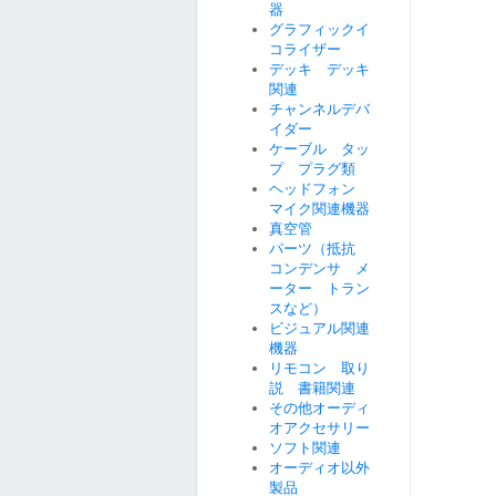
器
グラフィックイ
コライザー
デッキ デッキ
関連
チャンネルデバ
イダー
ケーブル タッ
プ プラグ類
ヘッドフォン
マイク関連機器
真空管
パーツ（抵抗
コンデンサ メ
ーター トラン
スなど）
ビジュアル関連
機器
リモコン 取り
説 書籍関連
その他オーディ
オアクセサリー
ソフト関連
オーディオ以外
製品