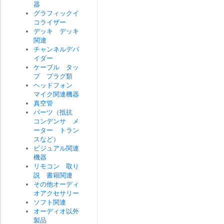
器
グラフィックイ
コライザー
デッキ デッキ
関連
チャンネルデバ
イダー
ケーブル タッ
プ プラグ類
ヘッドフォン
マイク関連機器
真空管
パーツ（抵抗
コンデンサ メ
ーター トラン
スなど）
ビジュアル関連
機器
リモコン 取り
説 書籍関連
その他オーディ
オアクセサリー
ソフト関連
オーディオ以外
製品