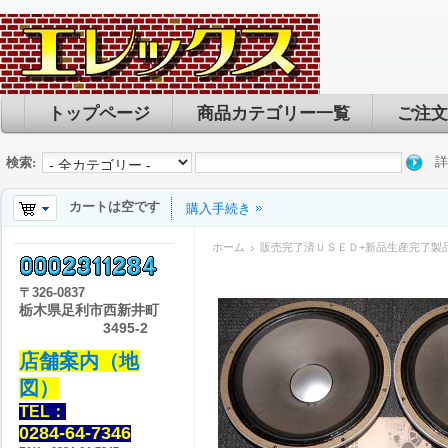
トップページ
商品カテゴリー一覧
ご注文
詳
検索:
カートは空です
購入手続き
ホーム
販売完了済ＵＳＥＤ+新品生産完了製
〒
326-0837
栃木県足利市西新井町
3495-2
店舗案内（地
図）
TEL：
0284-64-7346