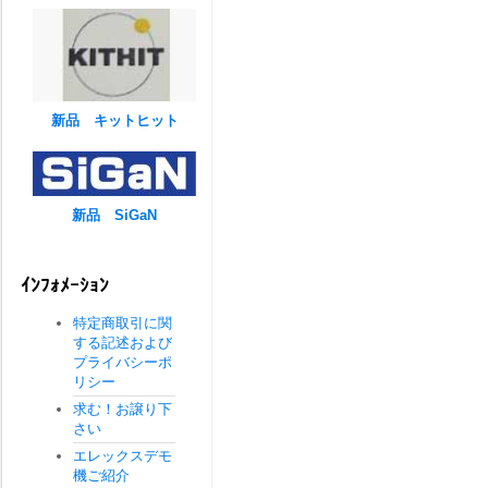
新品 キットヒット
新品 SiGaN
ｲﾝﾌｫﾒｰｼｮﾝ
特定商取引に関
する記述および
プライバシーポ
リシー
求む！お譲り下
さい
エレックスデモ
機ご紹介