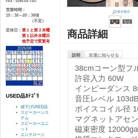
FAX：0284-64-7347
営業時間：
拡大表示
10：30～20：30頃
（不定）
定休日：
第１と第２
木曜
商品詳細
：
第１以外水曜日
他予定で変更有
2026/08
M
T
W
T
F
S
S
説明
友達に知らせる
1
2
3
4
5
6
7
8
9
10
11
12
13
14
15
16
38cmコーン型
17
18
19
20
21
22
23
24
25
26
27
28
29
30
許容入力 60W
31
インピーダンス 8
USED品ｶﾃｺﾞﾘ
音圧レベル 103d
値下げUSED品
ボイスコイル径 10
スピーカーシス
マグネットアセンブ
テム
スピーカーユニ
磁束密度 12000ga
ット
エンクロージ