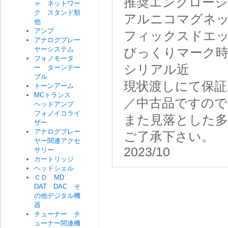
推奨エンクロージャー
ャ ネットワー
ク スタンド類
アルニコマグネ
他
アンプ
フィックスドエ
アナログプレー
ヤーシステム
びっくりマーク
フォノモータ
シリアル近
ー ターンテー
ブル
現状渡しにて保証
トーンアーム
MCトランス
／中古品ですので
ヘッドアンプ
フォノイコライ
また見落とした
ザー
アナログプレー
ご了承下さい。
ヤー関連アクセ
2023/10
サリー
カートリッジ
ヘッドシェル
ＣＤ MD
DAT DAC そ
の他デジタル機
器
チューナー チ
ューナー関連機