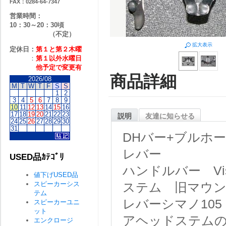
FAX：0284-64-7347
営業時間：
10：30～20：30頃
（不定）
拡大表示
定休日：
第１と第２
木曜
：
第１以外水曜日
他予定で変更有
商品詳細
2026/08
M
T
W
T
F
S
S
1
2
3
4
5
6
7
8
9
10
11
12
13
14
15
16
17
18
19
20
21
22
23
説明
友達に知らせる
24
25
26
27
28
29
30
31
DHバー+ブルホ
レバー
USED品ｶﾃｺﾞﾘ
ハンドルバー Vis
値下げUSED品
スピーカーシス
ステム 旧マウ
テム
レバーシマノ105
スピーカーユニ
ット
アヘッドステム
エンクロージ