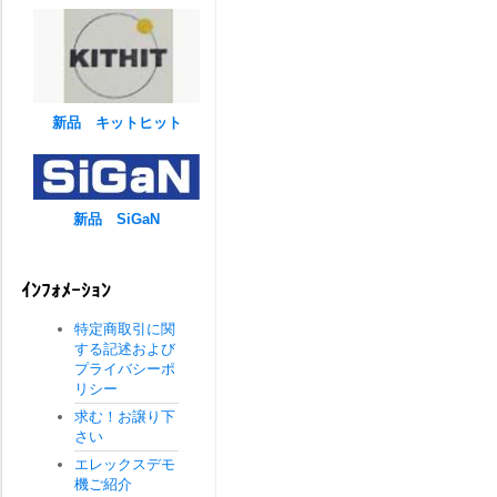
新品 キットヒット
新品 SiGaN
ｲﾝﾌｫﾒｰｼｮﾝ
特定商取引に関
する記述および
プライバシーポ
リシー
求む！お譲り下
さい
エレックスデモ
機ご紹介