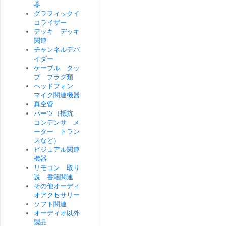
器
グラフィックイ
コライザー
デッキ デッキ
関連
チャンネルデバ
イダー
ケーブル タッ
プ プラグ類
ヘッドフォン
マイク関連機器
真空管
パーツ（抵抗
コンデンサ メ
ーター トラン
スなど）
ビジュアル関連
機器
リモコン 取り
説 書籍関連
その他オーディ
オアクセサリー
ソフト関連
オーディオ以外
製品