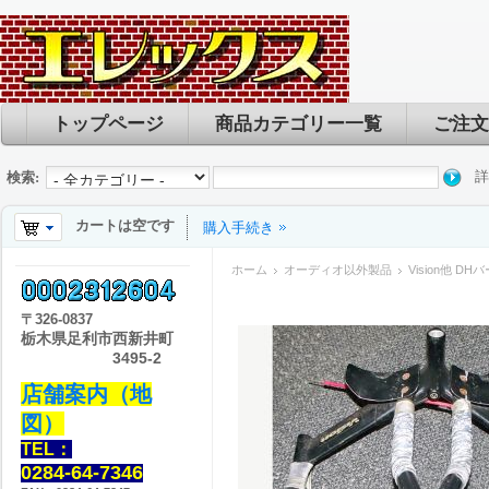
トップページ
商品カテゴリー一覧
ご注文
詳
検索:
カートは空です
購入手続き
ホーム
オーディオ以外製品
Vision他 
〒
326-0837
栃木県足利市西新井町
3495-2
店舗案内（地
図）
TEL：
0284-64-7346