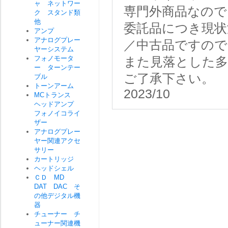
ャ ネットワー
専門外商品なので
ク スタンド類
他
委託品につき現状
アンプ
アナログプレー
／中古品ですので
ヤーシステム
フォノモータ
また見落とした
ー ターンテー
ご了承下さい。
ブル
トーンアーム
2023/10
MCトランス
ヘッドアンプ
フォノイコライ
ザー
アナログプレー
ヤー関連アクセ
サリー
カートリッジ
ヘッドシェル
ＣＤ MD
DAT DAC そ
の他デジタル機
器
チューナー チ
ューナー関連機