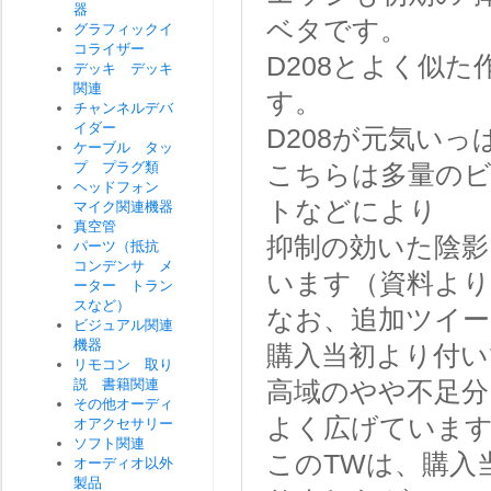
器
ベタです。
グラフィックイ
コライザー
D208とよく似
デッキ デッキ
関連
す。
チャンネルデバ
イダー
D208が元気い
ケーブル タッ
プ プラグ類
こちらは多量の
ヘッドフォン
トなどにより
マイク関連機器
真空管
抑制の効いた陰影
パーツ（抵抗
コンデンサ メ
います（資料より
ーター トラン
スなど）
なお、追加ツイー
ビジュアル関連
機器
購入当初より付い
リモコン 取り
説 書籍関連
高域のやや不足
その他オーディ
よく広げていま
オアクセサリー
ソフト関連
このTWは、購入
オーディオ以外
製品