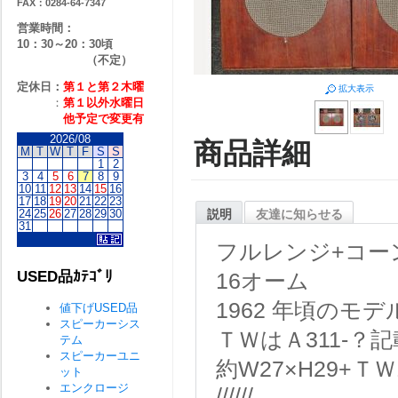
FAX：0284-64-7347
営業時間：
10：30～20：30頃
（不定）
定休日：
第１と第２
木曜
拡大表示
：
第１以外水曜日
他予定で変更有
2026/08
商品詳細
M
T
W
T
F
S
S
1
2
3
4
5
6
7
8
9
10
11
12
13
14
15
16
17
18
19
20
21
22
23
24
25
26
27
28
29
30
説明
友達に知らせる
31
フルレンジ+コー
USED品ｶﾃｺﾞﾘ
16オーム
1962 年頃のモデ
値下げUSED品
スピーカーシス
ＴＷはＡ311-？
テム
スピーカーユニ
約W27×H29+ＴＷ1
ット
エンクロージ
//////