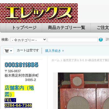
トップページ
商品カテゴリー一覧
ご注文
詳
検索:
カートは空です
購入手続き
ホーム
販売完了済ＵＳＥＤ+新品生産完了製
〒
326-0837
栃木県足利市西新井町
3495-2
店舗案内（地
図）
TEL：
0284-64-7346