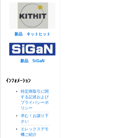
新品 キットヒット
新品 SiGaN
ｲﾝﾌｫﾒｰｼｮﾝ
特定商取引に関
する記述および
プライバシーポ
リシー
求む！お譲り下
さい
エレックスデモ
機ご紹介