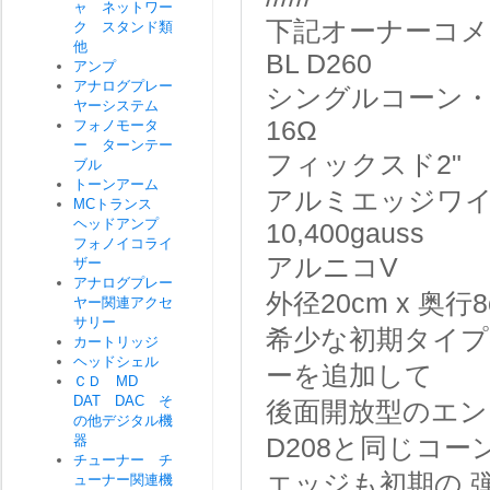
ャ ネットワー
下記オーナーコメ
ク スタンド類
他
BL D260
アンプ
アナログプレー
シングルコーン
ヤーシステム
16Ω
フォノモータ
ー ターンテー
フィックスド2"
ブル
トーンアーム
アルミエッジワ
MCトランス
ヘッドアンプ
10,400gauss
フォノイコライ
アルニコV
ザー
アナログプレー
外径20cm x 奥行8
ヤー関連アクセ
サリー
希少な初期タイプ
カートリッジ
ヘッドシェル
ーを追加して
ＣＤ MD
DAT DAC そ
後面開放型のエン
の他デジタル機
器
D208と同じコ
チューナー チ
エッジも初期の 
ューナー関連機