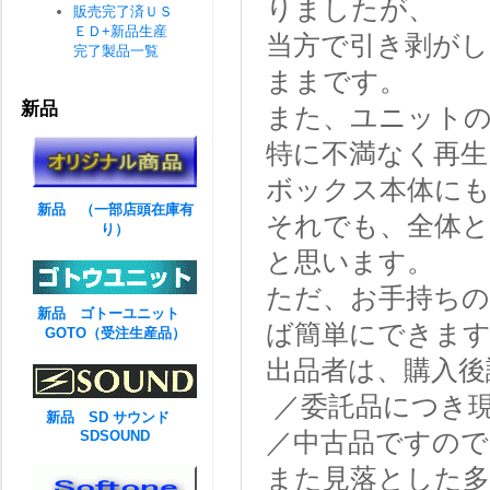
りましたが、
販売完了済ＵＳ
ＥＤ+新品生産
当方で引き剥がし
完了製品一覧
ままです。
新品
また、ユニット
特に不満なく再生
ボックス本体に
新品 （一部店頭在庫有
それでも、全体
り）
と思います。
ただ、お手持ち
新品 ゴトーユニット
ば簡単にできます
GOTO（受注生産品）
出品者は、購入後
／委託品につき
新品 SD サウンド
SDSOUND
／中古品ですので
また見落とした