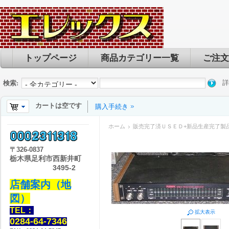
トップページ
商品カテゴリー一覧
ご注文
詳
検索:
カートは空です
購入手続き
ホーム
販売完了済ＵＳＥＤ+新品生産完了製
〒
326-0837
栃木県足利市西新井町
3495-2
店舗案内（地
図）
TEL：
拡大表示
0284-64-7346