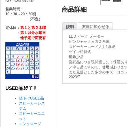
FAX：0284-64-7347
商品詳細
営業時間：
10：30～20：30頃
（不定）
説明
友達に知らせる
定休日：
第１と第２
木曜
：
第１以外水曜日
LED ピーク メーター
他予定で変更有
ピンジャック入力２系統
2026/08
スピーカーコード入力1系統
M
T
W
T
F
S
S
ゲイン切替式
1
2
3
4
5
6
7
8
9
極希少品
10
11
12
13
14
15
16
委託品につき現状渡しにて保証あ
17
18
19
20
21
22
23
／中古品ですので、使用感ありま
24
25
26
27
28
29
30
31
また見落とした多少のキズ・ヨゴ
2023/7
USED品ｶﾃｺﾞﾘ
値下げUSED品
スピーカーシス
テム
スピーカーユニ
ット
エンクロージ