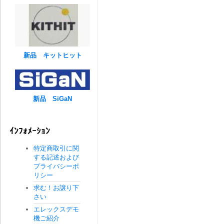
新品 キットヒット
新品 SiGaN
ｲﾝﾌｫﾒｰｼｮﾝ
特定商取引に関
する記述および
プライバシーポ
リシー
求む！お譲り下
さい
エレックスデモ
機ご紹介