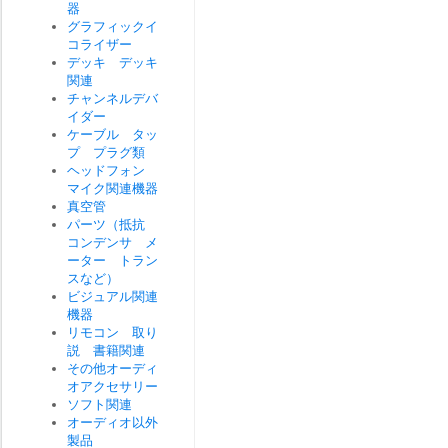
器
グラフィックイ
コライザー
デッキ デッキ
関連
チャンネルデバ
イダー
ケーブル タッ
プ プラグ類
ヘッドフォン
マイク関連機器
真空管
パーツ（抵抗
コンデンサ メ
ーター トラン
スなど）
ビジュアル関連
機器
リモコン 取り
説 書籍関連
その他オーディ
オアクセサリー
ソフト関連
オーディオ以外
製品