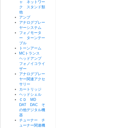
ャ ネットワー
ク スタンド類
他
アンプ
アナログプレー
ヤーシステム
フォノモータ
ー ターンテー
ブル
トーンアーム
MCトランス
ヘッドアンプ
フォノイコライ
ザー
アナログプレー
ヤー関連アクセ
サリー
カートリッジ
ヘッドシェル
ＣＤ MD
DAT DAC そ
の他デジタル機
器
チューナー チ
ューナー関連機