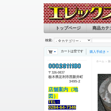
トップページ
商品カテ
検索:
カートは空です
購入手続き
ホーム
販
〒
326-0837
栃木県足利市西新井町
3495-2
店舗案内（地
図）
TEL：
0284-64-7346