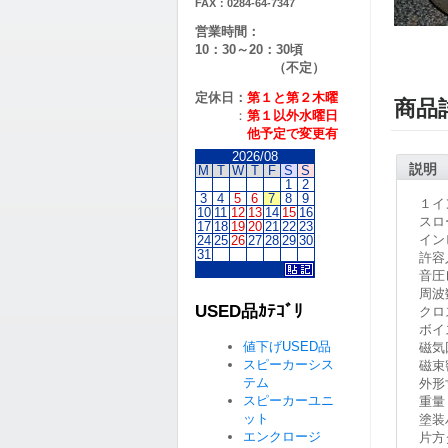
FAX：0284-64-7347
営業時間：
10：30～20：30頃
（不定）
定休日：
第１と第２
木曜
商品
：
第１以外水曜日
他予定で変更有
2026/08
説明
M
T
W
T
F
S
S
1
2
3
4
5
6
7
8
9
１イ
10
11
12
13
14
15
16
スロー
17
18
19
20
21
22
23
イン
24
25
26
27
28
29
30
31
許容
音圧レ
周波数
USED品ｶﾃｺﾞﾘ
クロ
ボイ
値下げUSED品
磁気回
スピーカーシス
磁束密
テム
外形
スピーカーユニ
重量 
ット
塗装
エンクロージ
片方