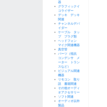
器
グラフィックイ
コライザー
デッキ デッキ
関連
チャンネルデバ
イダー
ケーブル タッ
プ プラグ類
ヘッドフォン
マイク関連機器
真空管
パーツ（抵抗
コンデンサ メ
ーター トラン
スなど）
ビジュアル関連
機器
リモコン 取り
説 書籍関連
その他オーディ
オアクセサリー
ソフト関連
オーディオ以外
製品