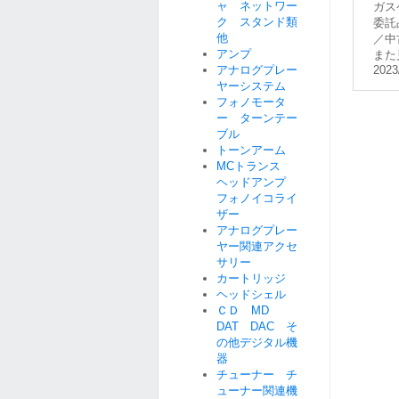
ャ ネットワー
ガス
ク スタンド類
委託
他
／中
アンプ
また
アナログプレー
2023
ヤーシステム
フォノモータ
ー ターンテー
ブル
トーンアーム
MCトランス
ヘッドアンプ
フォノイコライ
ザー
アナログプレー
ヤー関連アクセ
サリー
カートリッジ
ヘッドシェル
ＣＤ MD
DAT DAC そ
の他デジタル機
器
チューナー チ
ューナー関連機