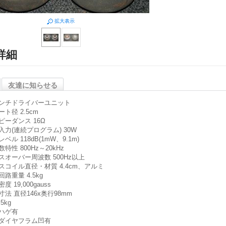
拡大表示
詳細
友達に知らせる
ンチドライバーユニット
ト径 2.5cm
ピーダンス 16Ω
入力(連続プログラム) 30W
ベル 118dB(1mW、9.1m)
特性 800Hz～20kHz
スオーバー周波数 500Hz以上
スコイル直径・材質 4.4cm、アルミ
路重量 4.5kg
度 19,000gauss
寸法 直径146x奥行98mm
5kg
ハゲ有
ダイヤフラム凹有