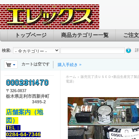
トップページ
商品カテゴリー一覧
ご注文
詳
検索:
カートは空です
購入手続き
ホーム
販売完了済ＵＳＥＤ+新品生産完了製
電源）
〒
326-0837
栃木県足利市西新井町
3495-2
店舗案内（地
図）
TEL：
0284-64-7346