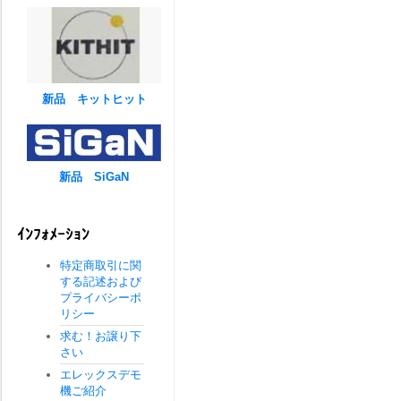
新品 キットヒット
新品 SiGaN
ｲﾝﾌｫﾒｰｼｮﾝ
特定商取引に関
する記述および
プライバシーポ
リシー
求む！お譲り下
さい
エレックスデモ
機ご紹介