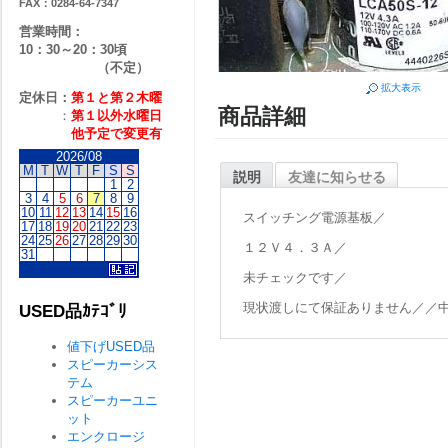
FAX：0284-64-7347
営業時間：
10：30～20：30頃
（不定）
拡大表示
定休日：
第１と第２
木曜
商品詳細
：
第１以外水曜日
他予定で変更有
2026/08
M
T
W
T
F
S
S
説明
友達に知らせる
1
2
3
4
5
6
7
8
9
10
11
12
13
14
15
16
スイッチング電源基板／
17
18
19
20
21
22
23
24
25
26
27
28
29
30
１２Ｖ４．３Ａ／
31
未チェックです／
現状渡しにて保証ありません／／
USED品ｶﾃｺﾞﾘ
値下げUSED品
スピーカーシス
テム
スピーカーユニ
ット
エンクロージ