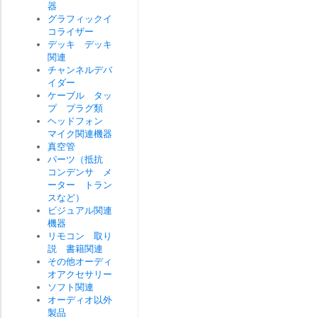
器
グラフィックイ
コライザー
デッキ デッキ
関連
チャンネルデバ
イダー
ケーブル タッ
プ プラグ類
ヘッドフォン
マイク関連機器
真空管
パーツ（抵抗
コンデンサ メ
ーター トラン
スなど）
ビジュアル関連
機器
リモコン 取り
説 書籍関連
その他オーディ
オアクセサリー
ソフト関連
オーディオ以外
製品