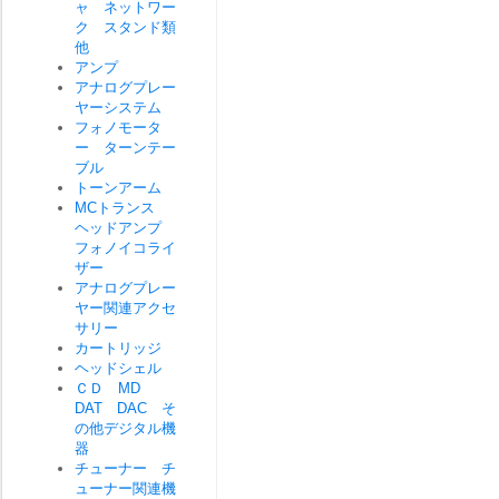
ャ ネットワー
ク スタンド類
他
アンプ
アナログプレー
ヤーシステム
フォノモータ
ー ターンテー
ブル
トーンアーム
MCトランス
ヘッドアンプ
フォノイコライ
ザー
アナログプレー
ヤー関連アクセ
サリー
カートリッジ
ヘッドシェル
ＣＤ MD
DAT DAC そ
の他デジタル機
器
チューナー チ
ューナー関連機