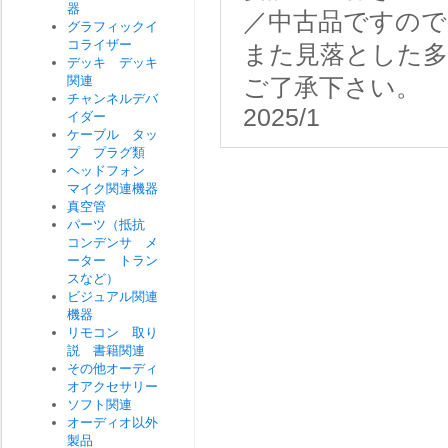
器
／中古品ですので
グラフィックイ
コライザー
また見落とした
デッキ デッキ
関連
ご了承下さい。
チャンネルデバ
2025/1
イダー
ケーブル タッ
プ プラグ類
ヘッドフォン
マイク関連機器
真空管
パーツ（抵抗
コンデンサ メ
ーター トラン
スなど）
ビジュアル関連
機器
リモコン 取り
説 書籍関連
その他オーディ
オアクセサリー
ソフト関連
オーディオ以外
製品