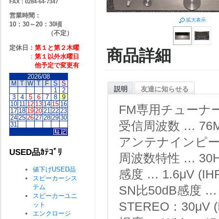
FAX：0284-64-7347
営業時間：
拡大表示
10：30～20：30頃
（不定）
定休日：
第１と第２
木曜
商品詳細
：
第１以外水曜日
他予定で変更有
2026/08
M
T
W
T
F
S
S
説明
友達に知らせる
1
2
3
4
5
6
7
8
9
10
11
12
13
14
15
16
FM専用チューナ
17
18
19
20
21
22
23
24
25
26
27
28
29
30
受信周波数 … 76
31
アンテナインピーダ
USED品ｶﾃｺﾞﾘ
周波数特性 … 30Hz
値下げUSED品
感度 … 1.6μV (IH
スピーカーシス
テム
SN比50dB感度 … M
スピーカーユニ
STEREO：30μV (I
ット
エンクロージ