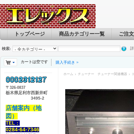
トップページ
商品カテゴリー一覧
ご注文
詳
検索:
カートは空です
購入手続き
ホーム
チューナー チューナー関連機器
ト
〒
326-0837
栃木県足利市西新井町
3495-2
店舗案内（地
図）
TEL：
0284-64-7346