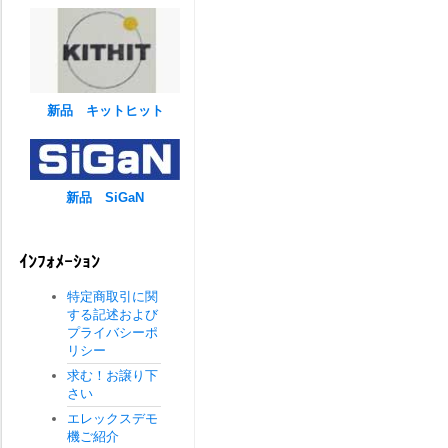
新品 キットヒット
新品 SiGaN
ｲﾝﾌｫﾒｰｼｮﾝ
特定商取引に関
する記述および
プライバシーポ
リシー
求む！お譲り下
さい
エレックスデモ
機ご紹介