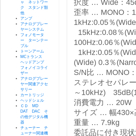
択度 … Wide：45
ャ ネットワー
ク スタンド類
歪率 … MONO：100
他
アンプ
1kHz:0.05％(Wid
アナログプレー
ヤーシステム
15kHz:0.08％(Wi
フォノモータ
ー ターンテー
100Hz:0.06％(Wi
ブル
1kHz:0.05％(Wid
トーンアーム
MCトランス
(Wide) 0.3％(Nar
ヘッドアンプ
フォノイコライ
S/N比 … MONO
ザー
アナログプレー
ステレオセパレーション 
ヤー関連アクセ
サリー
～10kHz) 35dB(
カートリッジ
ヘッドシェル
消費電力 … 20W
ＣＤ MD
サイズ … 幅430
DAT DAC そ
の他デジタル機
重量 … 7.9kg
器
チューナー チ
委託品に付き現状
ューナー関連機