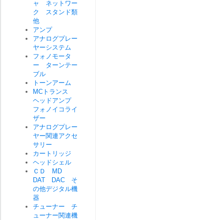
ャ ネットワー
ク スタンド類
他
アンプ
アナログプレー
ヤーシステム
フォノモータ
ー ターンテー
ブル
トーンアーム
MCトランス
ヘッドアンプ
フォノイコライ
ザー
アナログプレー
ヤー関連アクセ
サリー
カートリッジ
ヘッドシェル
ＣＤ MD
DAT DAC そ
の他デジタル機
器
チューナー チ
ューナー関連機