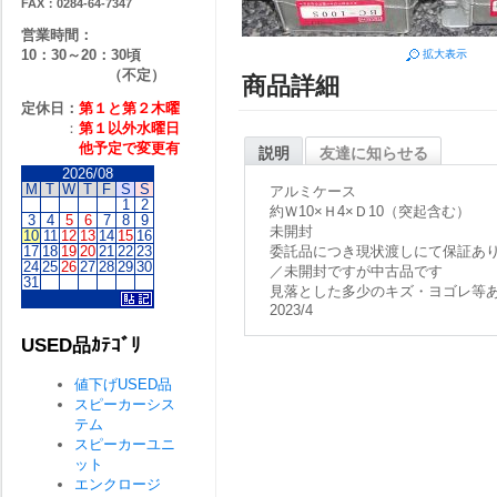
FAX：0284-64-7347
営業時間：
10：30～20：30頃
拡大表示
（不定）
商品詳細
定休日：
第１と第２
木曜
：
第１以外水曜日
他予定で変更有
説明
友達に知らせる
2026/08
M
T
W
T
F
S
S
アルミケース
1
2
約Ｗ10×Ｈ4×Ｄ10（突起含む）
3
4
5
6
7
8
9
未開封
10
11
12
13
14
15
16
17
18
19
20
21
22
23
委託品につき現状渡しにて保証あ
24
25
26
27
28
29
30
／未開封ですが中古品です
31
見落とした多少のキズ・ヨゴレ等
2023/4
USED品ｶﾃｺﾞﾘ
値下げUSED品
スピーカーシス
テム
スピーカーユニ
ット
エンクロージ