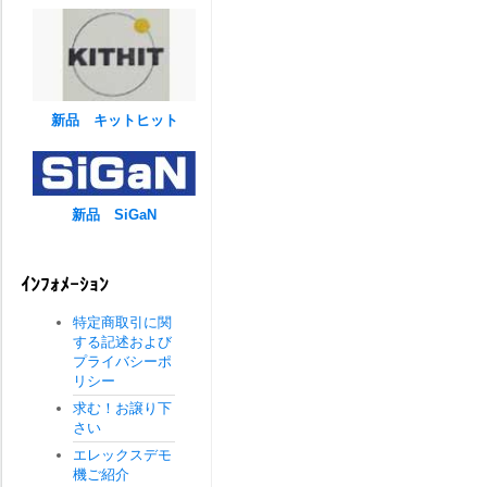
新品 キットヒット
新品 SiGaN
ｲﾝﾌｫﾒｰｼｮﾝ
特定商取引に関
する記述および
プライバシーポ
リシー
求む！お譲り下
さい
エレックスデモ
機ご紹介