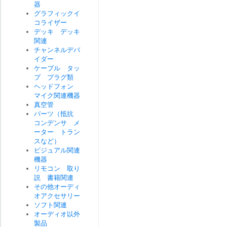
器
グラフィックイ
コライザー
デッキ デッキ
関連
チャンネルデバ
イダー
ケーブル タッ
プ プラグ類
ヘッドフォン
マイク関連機器
真空管
パーツ（抵抗
コンデンサ メ
ーター トラン
スなど）
ビジュアル関連
機器
リモコン 取り
説 書籍関連
その他オーディ
オアクセサリー
ソフト関連
オーディオ以外
製品