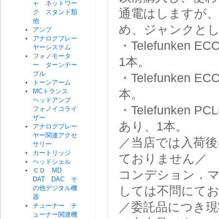
ャ ネットワー
通電はしますが
ク スタンド類
他
め、ジャンクと
アンプ
アナログプレー
・Telefunke
ヤーシステム
フォノモータ
1本。
ー ターンテー
ブル
・Telefunke
トーンアーム
MCトランス
本。
ヘッドアンプ
・Telefunken
フォノイコライ
ザー
あり、1本。
アナログプレー
ヤー関連アクセ
／当店では入荷後
サリー
カートリッジ
ておりません／
ヘッドシェル
ＣＤ MD
コンデション．マ
DAT DAC そ
の他デジタル機
しては不問にて
器
／委託品につき現
チューナー チ
ューナー関連機