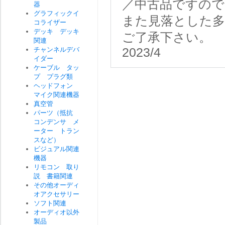
／中古品ですので
器
グラフィックイ
また見落とした
コライザー
デッキ デッキ
ご了承下さい。
関連
チャンネルデバ
2023/4
イダー
ケーブル タッ
プ プラグ類
ヘッドフォン
マイク関連機器
真空管
パーツ（抵抗
コンデンサ メ
ーター トラン
スなど）
ビジュアル関連
機器
リモコン 取り
説 書籍関連
その他オーディ
オアクセサリー
ソフト関連
オーディオ以外
製品