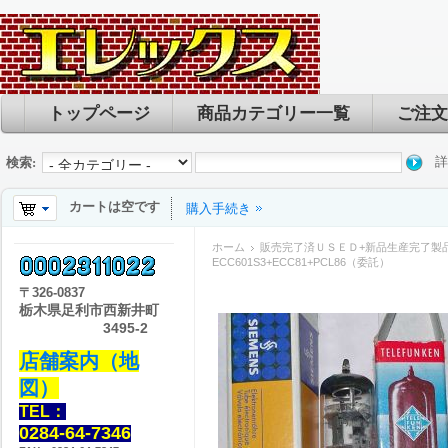
トップページ
商品カテゴリー一覧
ご注文
詳
検索:
カートは空です
購入手続き
ホーム
販売完了済ＵＳＥＤ+新品生産完了製
ECC601S3+ECC81+PCL86（委託）
〒
326-0837
栃木県足利市西新井町
3495-2
店舗案内（地
図）
TEL：
0284-64-7346