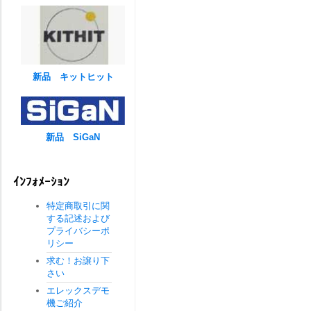
新品 キットヒット
新品 SiGaN
ｲﾝﾌｫﾒｰｼｮﾝ
特定商取引に関
する記述および
プライバシーポ
リシー
求む！お譲り下
さい
エレックスデモ
機ご紹介