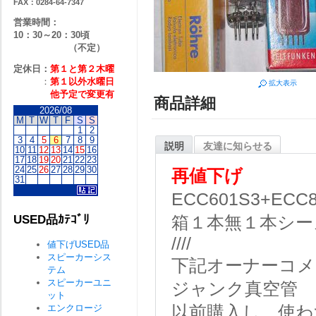
FAX：0284-64-7347
営業時間：
10：30～20：30頃
（不定）
定休日：
第１と第２
木曜
：
第１以外水曜日
拡大表示
他予定で変更有
商品詳細
2026/08
M
T
W
T
F
S
S
1
2
3
4
5
6
7
8
9
説明
友達に知らせる
10
11
12
13
14
15
16
17
18
19
20
21
22
23
24
25
26
27
28
29
30
再値下げ
31
ECC601S3+ECC
USED品ｶﾃｺﾞﾘ
箱１本無１本シー
////
値下げUSED品
スピーカーシス
下記オーナーコメ
テム
スピーカーユニ
ジャンク真空管 
ット
エンクロージ
以前購入し、使わ