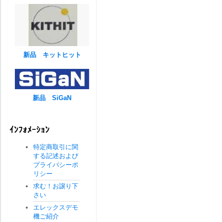
新品 キットヒット
新品 SiGaN
ｲﾝﾌｫﾒｰｼｮﾝ
特定商取引に関
する記述および
プライバシーポ
リシー
求む！お譲り下
さい
エレックスデモ
機ご紹介