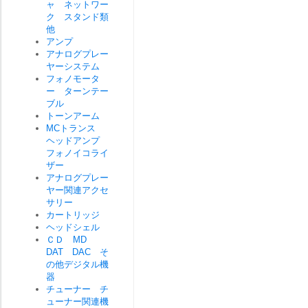
ャ ネットワー
ク スタンド類
他
アンプ
アナログプレー
ヤーシステム
フォノモータ
ー ターンテー
ブル
トーンアーム
MCトランス
ヘッドアンプ
フォノイコライ
ザー
アナログプレー
ヤー関連アクセ
サリー
カートリッジ
ヘッドシェル
ＣＤ MD
DAT DAC そ
の他デジタル機
器
チューナー チ
ューナー関連機