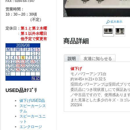
FAX：0284-64-7347
営業時間：
10：30～20：30頃
（不定）
拡大表示
定休日：
第１と第２
木曜
：
第１以外水曜日
他予定で変更有
商品詳細
2026/08
M
T
W
T
F
S
S
1
2
3
4
5
6
7
8
9
説明
友達に知らせる
10
11
12
13
14
15
16
17
18
19
20
21
22
23
値下げ
24
25
26
27
28
29
30
31
モノパワーアンプ1台
約Ｗ45×Ｈ21×Ｄ32.5
窪田式パワーアンプは窪田式プリ
委託品につき現状渡しにて保証あ
USED品ｶﾃｺﾞﾘ
／中古品ですので、使用感ありま
また見落とした多少のキズ・ヨゴ
値下げUSED品
2023/4
スピーカーシス
テム
スピーカーユニ
ット
エンクロージ