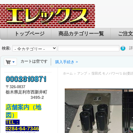
トップページ
商品カテゴリー一覧
ご注文
詳
検索:
カートは空です
購入手続き
ホーム
アンプ
窪田式 モノパワー/１台(委
〒
326-0837
栃木県足利市西新井町
3495-2
店舗案内（地
図）
TEL：
0284-64-7346