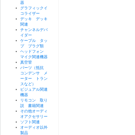
器
グラフィックイ
コライザー
デッキ デッキ
関連
チャンネルデバ
イダー
ケーブル タッ
プ プラグ類
ヘッドフォン
マイク関連機器
真空管
パーツ（抵抗
コンデンサ メ
ーター トラン
スなど）
ビジュアル関連
機器
リモコン 取り
説 書籍関連
その他オーディ
オアクセサリー
ソフト関連
オーディオ以外
製品