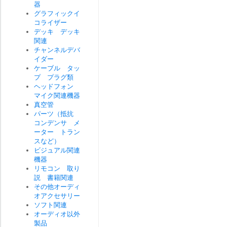
器
グラフィックイ
コライザー
デッキ デッキ
関連
チャンネルデバ
イダー
ケーブル タッ
プ プラグ類
ヘッドフォン
マイク関連機器
真空管
パーツ（抵抗
コンデンサ メ
ーター トラン
スなど）
ビジュアル関連
機器
リモコン 取り
説 書籍関連
その他オーディ
オアクセサリー
ソフト関連
オーディオ以外
製品