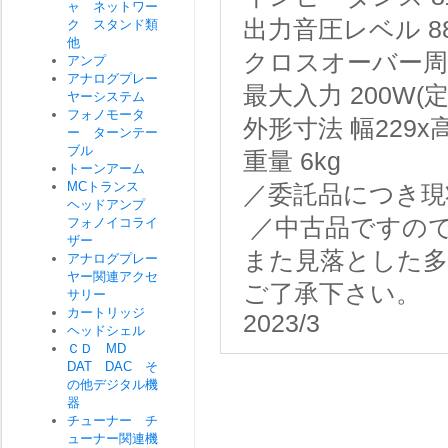
ャ ネットワー
出力音圧レベル
8
ク スタンド類
他
クロスオーバー周
アンプ
アナログプレー
最大入力
200W(
ヤーシステム
フォノモータ
外形寸法
幅229x
ー ターンテー
ブル
重量
6kg
トーンアーム
MCトランス
／委託品につき現
ヘッドアンプ
／中古品ですの
フォノイコライ
ザー
また見落とした
アナログプレー
ヤー関連アクセ
ご了承下さい。
サリー
カートリッジ
2023/3
ヘッドシェル
ＣＤ MD
DAT DAC そ
の他デジタル機
器
チューナー チ
ューナー関連機