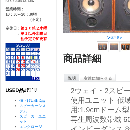
FAX：0284-64-7347
営業時間：
10：30～20：30頃
（不定）
定休日：
第１と第２
木曜
：
第１以外水曜日
拡大表示
他予定で変更有
2026/08
M
T
W
T
F
S
S
1
2
商品詳細
3
4
5
6
7
8
9
10
11
12
13
14
15
16
17
18
19
20
21
22
23
24
25
26
27
28
29
30
31
説明
友達に知らせる
2ウェイ・2スピ
USED品ｶﾃｺﾞﾘ
使用ユニット
低域
値下げUSED品
スピーカーシス
用:1.9cmドーム型
テム
スピーカーユニ
再生周波数帯域
6
ット
エンクロージ
インピーダンス
8