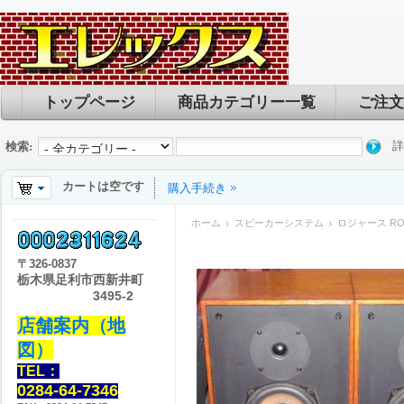
トップページ
商品カテゴリー一覧
ご注文
詳
検索:
カートは空です
購入手続き
ホーム
スピーカーシステム
ロジャース RO
〒
326-0837
栃木県足利市西新井町
3495-2
店舗案内（地
図）
TEL：
0284-64-7346