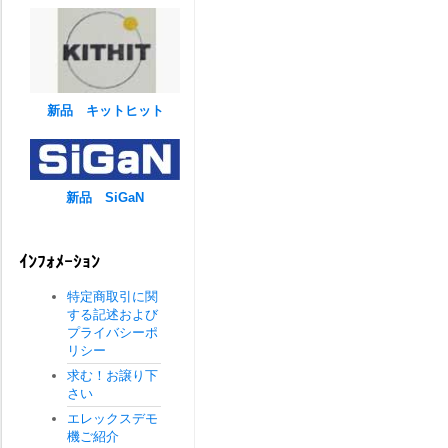
新品 キットヒット
新品 SiGaN
ｲﾝﾌｫﾒｰｼｮﾝ
特定商取引に関
する記述および
プライバシーポ
リシー
求む！お譲り下
さい
エレックスデモ
機ご紹介