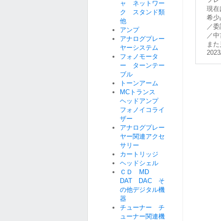
ャ ネットワー
現在
ク スタンド類
希少
他
／委
アンプ
／中
アナログプレー
また
ヤーシステム
2023
フォノモータ
ー ターンテー
ブル
トーンアーム
MCトランス
ヘッドアンプ
フォノイコライ
ザー
アナログプレー
ヤー関連アクセ
サリー
カートリッジ
ヘッドシェル
ＣＤ MD
DAT DAC そ
の他デジタル機
器
チューナー チ
ューナー関連機