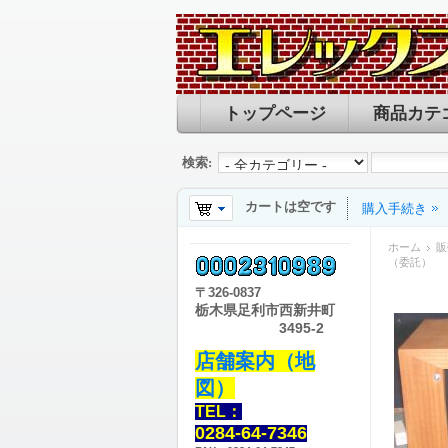
トップページ
商品カテ
検索:
カートは空です
購入手続き
ホーム
販
（委託）
〒
326-0837
栃木県足利市西新井町
3495-2
店舗案内（地
図）
TEL：
0284-64-7346