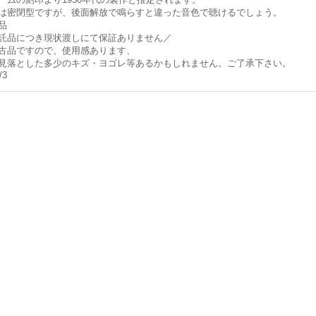
は密閉型ですが、後面解放で鳴らすと違った音色で聴けるでしょう。
品
託品につき現状渡しにて保証ありません／
古品ですので、使用感あります、
見落とした多少のキズ・ヨゴレ等あるかもしれません。ご了承下さい。
/3