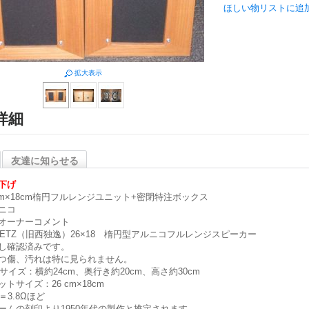
ほしい物リストに追
拡大表示
詳細
友達に知らせる
下げ
 cm×18cm楕円フルレンジユニット+密閉特注ボックス
ニコ
オーナーコメント
AETZ（旧西独逸）26×18 楕円型アルニコフルレンジスピーカー
し確認済みです。
つ傷、汚れは特に見られません。
Xサイズ：横約24cm、奥行き約20cm、高さ約30cm
ットサイズ：26 cm×18cm
R＝3.8Ωほど
ームの刻印より1950年代の製作と推定されます。