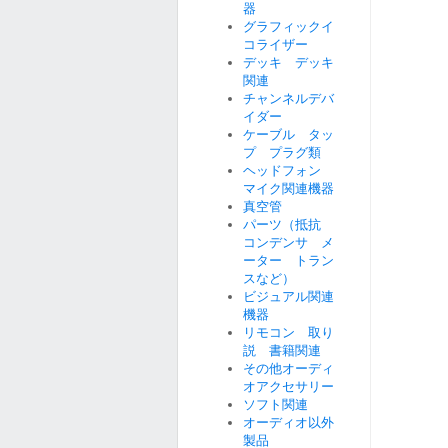
器
グラフィックイ
コライザー
デッキ デッキ
関連
チャンネルデバ
イダー
ケーブル タッ
プ プラグ類
ヘッドフォン
マイク関連機器
真空管
パーツ（抵抗
コンデンサ メ
ーター トラン
スなど）
ビジュアル関連
機器
リモコン 取り
説 書籍関連
その他オーディ
オアクセサリー
ソフト関連
オーディオ以外
製品