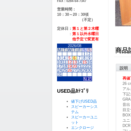
FAX：0284-64-7347
営業時間：
10：30～20：30頃
（不定）
定休日：
第１と第２
木曜
：
第１以外水曜日
他予定で変更有
2026/08
商品
M
T
W
T
F
S
S
1
2
3
4
5
6
7
8
9
10
11
12
13
14
15
16
17
18
19
20
21
22
23
説明
24
25
26
27
28
29
30
31
再値
26
アル
USED品ｶﾃｺﾞﾘ
下記
GR
値下げUSED品
音出
スピーカーシス
目立
テム
BO
スピーカーユニ
ユニ
ット
DC
エンクロージ
フレ