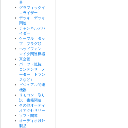
器
グラフィックイ
コライザー
デッキ デッキ
関連
チャンネルデバ
イダー
ケーブル タッ
プ プラグ類
ヘッドフォン
マイク関連機器
真空管
パーツ（抵抗
コンデンサ メ
ーター トラン
スなど）
ビジュアル関連
機器
リモコン 取り
説 書籍関連
その他オーディ
オアクセサリー
ソフト関連
オーディオ以外
製品