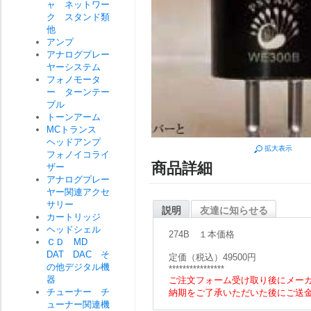
ャ ネットワー
ク スタンド類
他
アンプ
アナログプレー
ヤーシステム
フォノモータ
ー ターンテー
ブル
トーンアーム
MCトランス
ヘッドアンプ
拡大表示
フォノイコライ
商品詳細
ザー
アナログプレー
ヤー関連アクセ
サリー
説明
友達に知らせる
カートリッジ
ヘッドシェル
274B １本価格
ＣＤ MD
DAT DAC そ
定価（税込）49500円
の他デジタル機
****************
器
ご注文フォーム受け取り後にメー
チューナー チ
納期をご了承いただいた後にご送
ューナー関連機