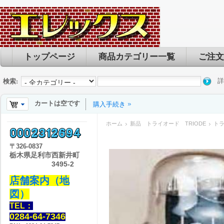
トップページ
商品カテゴリー一覧
ご注文
詳
検索:
カートは空です
購入手続き
ホーム
新品 トライオード TRIODE
ト
〒
326-0837
栃木県足利市西新井町
3495-2
店舗案内（地
図）
TEL：
0284-64-7346