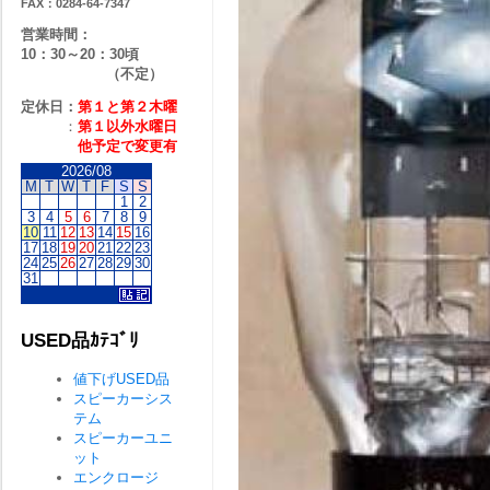
FAX：0284-64-7347
営業時間：
10：30～20：30頃
（不定）
定休日：
第１と第２
木曜
：
第１以外水曜日
他予定で変更有
2026/08
M
T
W
T
F
S
S
1
2
3
4
5
6
7
8
9
10
11
12
13
14
15
16
17
18
19
20
21
22
23
24
25
26
27
28
29
30
31
USED品ｶﾃｺﾞﾘ
値下げUSED品
スピーカーシス
テム
スピーカーユニ
ット
エンクロージ