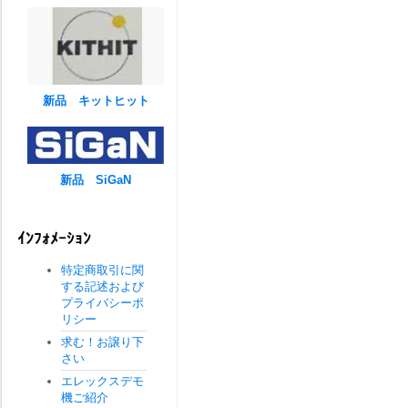
新品 キットヒット
新品 SiGaN
ｲﾝﾌｫﾒｰｼｮﾝ
特定商取引に関
する記述および
プライバシーポ
リシー
求む！お譲り下
さい
エレックスデモ
機ご紹介