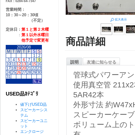
FAX：0284-64-7347
営業時間：
10：30～20：30頃
拡大表示
（不定）
定休日：
第１と第２
木曜
：
第１以外水曜日
商品詳細
他予定で変更有
2026/08
M
T
W
T
F
S
S
1
2
3
4
5
6
7
8
9
説明
友達に知らせる
10
11
12
13
14
15
16
17
18
19
20
21
22
23
24
25
26
27
28
29
30
管球式パワーア
31
使用真空管 211x
5AR42本
USED品ｶﾃｺﾞﾘ
外形寸法 約W47xH
値下げUSED品
スピーカーシス
スピーカーケー
テム
スピーカーユニ
ボリューム上のト
ット
エンクロージ
有