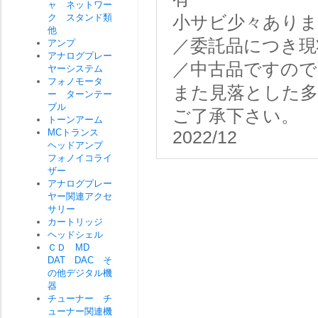
ャ ネットワー
ク スタンド類
小サビ少々あり
他
／委託品につき現
アンプ
アナログプレー
／中古品ですので
ヤーシステム
フォノモータ
また見落とした
ー ターンテー
ブル
ご了承下さい。
トーンアーム
MCトランス
2022/12
ヘッドアンプ
フォノイコライ
ザー
アナログプレー
ヤー関連アクセ
サリー
カートリッジ
ヘッドシェル
ＣＤ MD
DAT DAC そ
の他デジタル機
器
チューナー チ
ューナー関連機