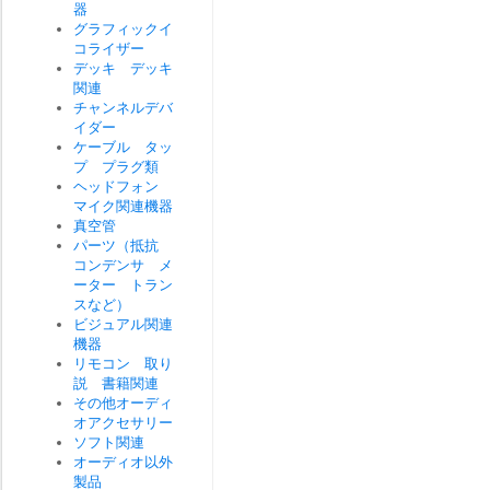
器
グラフィックイ
コライザー
デッキ デッキ
関連
チャンネルデバ
イダー
ケーブル タッ
プ プラグ類
ヘッドフォン
マイク関連機器
真空管
パーツ（抵抗
コンデンサ メ
ーター トラン
スなど）
ビジュアル関連
機器
リモコン 取り
説 書籍関連
その他オーディ
オアクセサリー
ソフト関連
オーディオ以外
製品