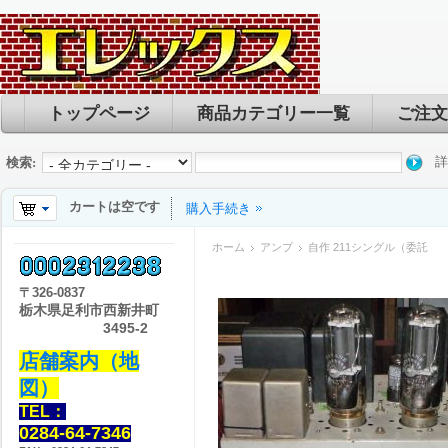
トップページ
商品カテゴリー一覧
ご注文
詳
検索:
カートは空です
購入手続き
ホーム
アンプ
自作 211シングル（委託
〒
326-0837
栃木県足利市西新井町
3495-2
店舗案内（地
図）
TEL：
0284-64-7346