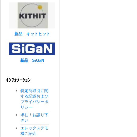
新品 キットヒット
新品 SiGaN
ｲﾝﾌｫﾒｰｼｮﾝ
特定商取引に関
する記述および
プライバシーポ
リシー
求む！お譲り下
さい
エレックスデモ
機ご紹介