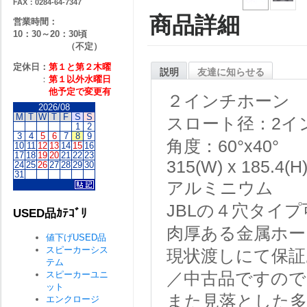
FAX：0284-64-7347
商品詳細
営業時間：
10：30～20：30頃
（不定）
定休日：
第１と第２
木曜
説明
友達に知らせる
：
第１以外水曜日
他予定で変更有
２インチホーン
2026/08
M
T
W
T
F
S
S
スロート径：2イ
1
2
3
4
5
6
7
8
9
角度：60°x40°
10
11
12
13
14
15
16
17
18
19
20
21
22
23
315(W) x 185.4(H
24
25
26
27
28
29
30
31
アルミニウム
JBLの４穴タイプ
USED品ｶﾃｺﾞﾘ
肉厚ある金属ホー
値下げUSED品
スピーカーシス
現状渡しにて保証
テム
スピーカーユニ
／中古品ですので
ット
また見落とした
エンクロージ