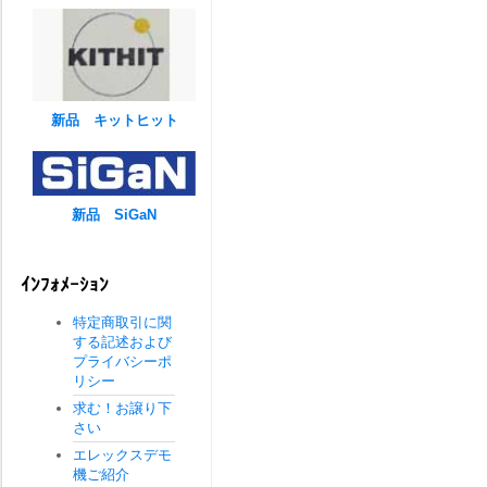
新品 キットヒット
新品 SiGaN
ｲﾝﾌｫﾒｰｼｮﾝ
特定商取引に関
する記述および
プライバシーポ
リシー
求む！お譲り下
さい
エレックスデモ
機ご紹介