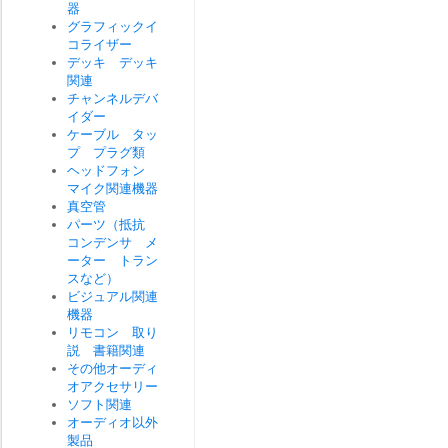
器
グラフィックイ
コライザー
デッキ デッキ
関連
チャンネルデバ
イダー
ケーブル タッ
プ プラグ類
ヘッドフォン
マイク関連機器
真空管
パーツ（抵抗
コンデンサ メ
ーター トラン
スなど）
ビジュアル関連
機器
リモコン 取り
説 書籍関連
その他オーディ
オアクセサリー
ソフト関連
オーディオ以外
製品