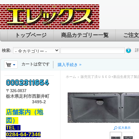
トップページ
商品カテゴリー一覧
ご注文
詳
検索:
カートは空です
購入手続き
ホーム
販売完了済ＵＳＥＤ+新品生産完了製
〒
326-0837
栃木県足利市西新井町
3495-2
店舗案内（地
図）
TEL：
拡大表示
0284-64-7346