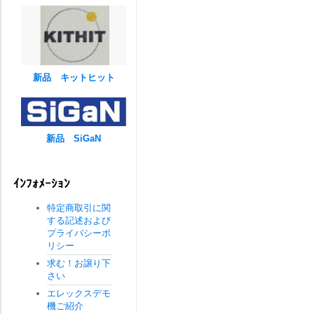
新品 キットヒット
新品 SiGaN
ｲﾝﾌｫﾒｰｼｮﾝ
特定商取引に関
する記述および
プライバシーポ
リシー
求む！お譲り下
さい
エレックスデモ
機ご紹介