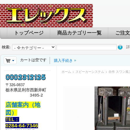
トップページ
商品カテゴリー一覧
ご注文
詳
検索:
カートは空です
購入手続き
ホーム
スピーカーシステム
自作 スワン風
〒
326-0837
栃木県足利市西新井町
3495-2
店舗案内（地
図）
TEL：
0284-64-7346