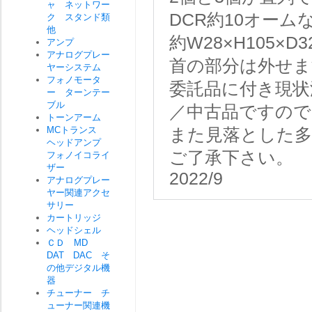
ャ ネットワー
DCR約10オーム
ク スタンド類
他
約W28×H105×D3
アンプ
アナログプレー
首の部分は外せま
ヤーシステム
フォノモータ
委託品に付き現状
ー ターンテー
ブル
／中古品ですので
トーンアーム
MCトランス
また見落とした
ヘッドアンプ
ご了承下さい。
フォノイコライ
ザー
2022/9
アナログプレー
ヤー関連アクセ
サリー
カートリッジ
ヘッドシェル
ＣＤ MD
DAT DAC そ
の他デジタル機
器
チューナー チ
ューナー関連機