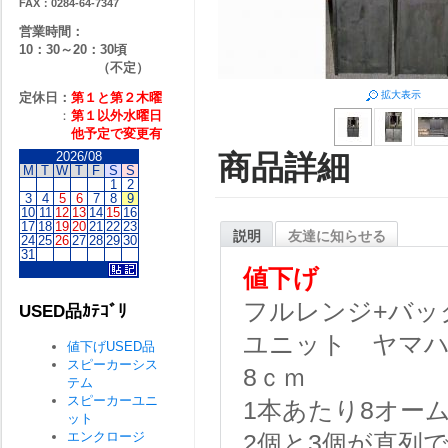
FAX：0284-64-7347
営業時間：
10：30～20：30頃
（不定）
拡大表示
定休日：
第１と第２
木曜
：
第１以外水曜日
他予定で変更有
2026/08
商品詳細
M
T
W
T
F
S
S
1
2
3
4
5
6
7
8
9
10
11
12
13
14
15
16
17
18
19
20
21
22
23
説明
友達に知らせる
24
25
26
27
28
29
30
31
値下げ
フルレンジ+バッ
USED品ｶﾃｺﾞﾘ
ユニット ヤマハU
値下げUSED品
スピーカーシス
8ｃｍ
テム
スピーカーユニ
1本あたり8オー
ット
エンクロージ
2個と3個が直列