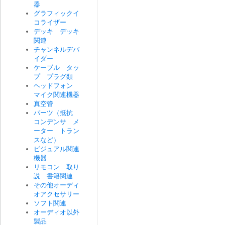
器
グラフィックイ
コライザー
デッキ デッキ
関連
チャンネルデバ
イダー
ケーブル タッ
プ プラグ類
ヘッドフォン
マイク関連機器
真空管
パーツ（抵抗
コンデンサ メ
ーター トラン
スなど）
ビジュアル関連
機器
リモコン 取り
説 書籍関連
その他オーディ
オアクセサリー
ソフト関連
オーディオ以外
製品