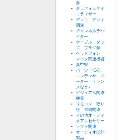
器
グラフィックイ
コライザー
デッキ デッキ
関連
チャンネルデバ
イダー
ケーブル タッ
プ プラグ類
ヘッドフォン
マイク関連機器
真空管
パーツ（抵抗
コンデンサ メ
ーター トラン
スなど）
ビジュアル関連
機器
リモコン 取り
説 書籍関連
その他オーディ
オアクセサリー
ソフト関連
オーディオ以外
製品