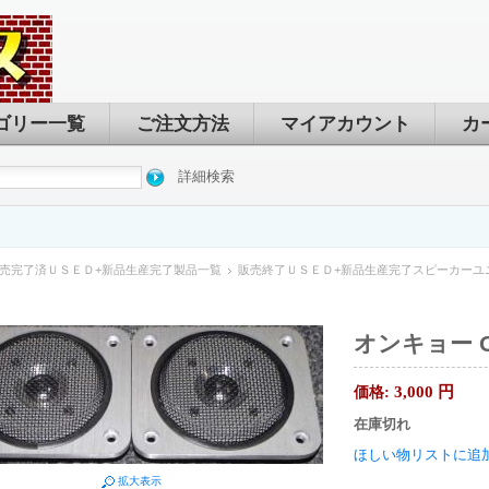
ゴリー一覧
ご注文方法
マイアカウント
カ
詳細検索
売完了済ＵＳＥＤ+新品生産完了製品一覧
販売終了ＵＳＥＤ+新品生産完了スピーカーユ
オンキョー ON
3,000
円
価格:
在庫切れ
ほしい物リストに追
拡大表示