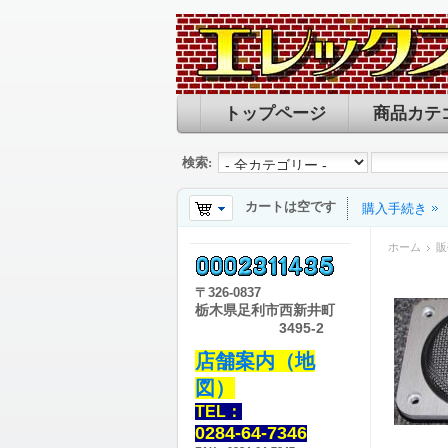
トップページ
商品カテ
検索:
カートは空です
購入手続き
ホーム
販
〒
326-0837
栃木県足利市西新井町
3495-2
店舗案内（地
図）
TEL：
0284-64-7346