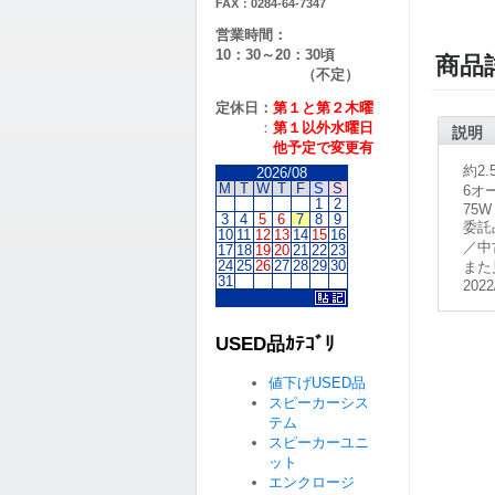
FAX：0284-64-7347
営業時間：
10：30～20：30頃
商品
（不定）
定休日：
第１と第２
木曜
：
第１以外水曜日
説明
他予定で変更有
約2
2026/08
M
T
W
T
F
S
S
6オ
1
2
75W
3
4
5
6
7
8
9
委託
10
11
12
13
14
15
16
／中
17
18
19
20
21
22
23
24
25
26
27
28
29
30
また
31
2022
USED品ｶﾃｺﾞﾘ
値下げUSED品
スピーカーシス
テム
スピーカーユニ
ット
エンクロージ