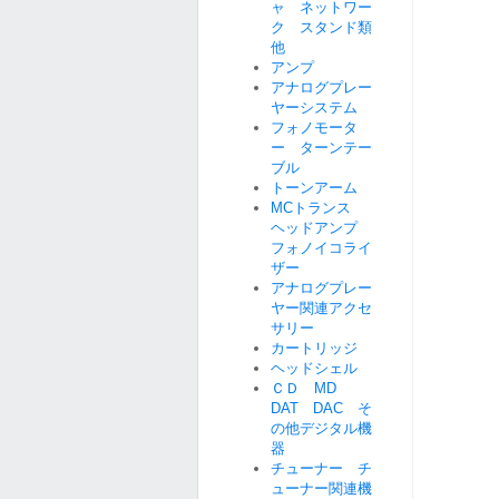
ャ ネットワー
ク スタンド類
他
アンプ
アナログプレー
ヤーシステム
フォノモータ
ー ターンテー
ブル
トーンアーム
MCトランス
ヘッドアンプ
フォノイコライ
ザー
アナログプレー
ヤー関連アクセ
サリー
カートリッジ
ヘッドシェル
ＣＤ MD
DAT DAC そ
の他デジタル機
器
チューナー チ
ューナー関連機