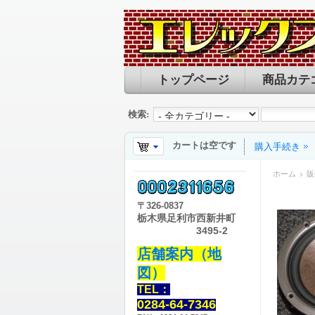
トップページ
商品カテ
検索:
カートは空です
購入手続き
ホーム
販
〒
326-0837
栃木県足利市西新井町
3495-2
店舗案内（地
図）
TEL：
0284-64-7346