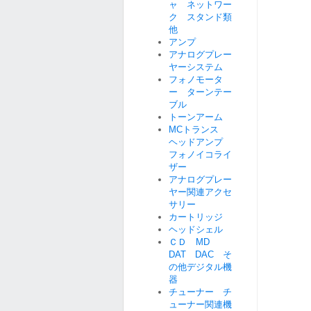
ャ ネットワー
ク スタンド類
他
アンプ
アナログプレー
ヤーシステム
フォノモータ
ー ターンテー
ブル
トーンアーム
MCトランス
ヘッドアンプ
フォノイコライ
ザー
アナログプレー
ヤー関連アクセ
サリー
カートリッジ
ヘッドシェル
ＣＤ MD
DAT DAC そ
の他デジタル機
器
チューナー チ
ューナー関連機