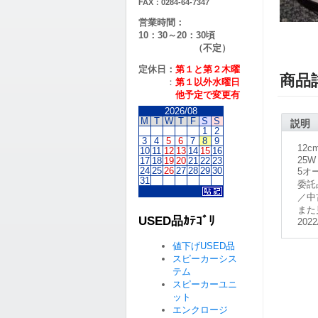
FAX：0284-64-7347
営業時間：
10：30～20：30頃
（不定）
定休日：
第１と第２
木曜
商品
：
第１以外水曜日
他予定で変更有
2026/08
M
T
W
T
F
S
S
説明
1
2
3
4
5
6
7
8
9
12
10
11
12
13
14
15
16
25W
17
18
19
20
21
22
23
24
25
26
27
28
29
30
5オ
31
委託
／中
また
USED品ｶﾃｺﾞﾘ
2022
値下げUSED品
スピーカーシス
テム
スピーカーユニ
ット
エンクロージ