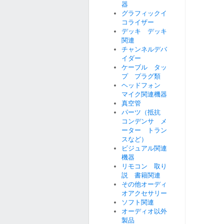
器
グラフィックイ
コライザー
デッキ デッキ
関連
チャンネルデバ
イダー
ケーブル タッ
プ プラグ類
ヘッドフォン
マイク関連機器
真空管
パーツ（抵抗
コンデンサ メ
ーター トラン
スなど）
ビジュアル関連
機器
リモコン 取り
説 書籍関連
その他オーディ
オアクセサリー
ソフト関連
オーディオ以外
製品