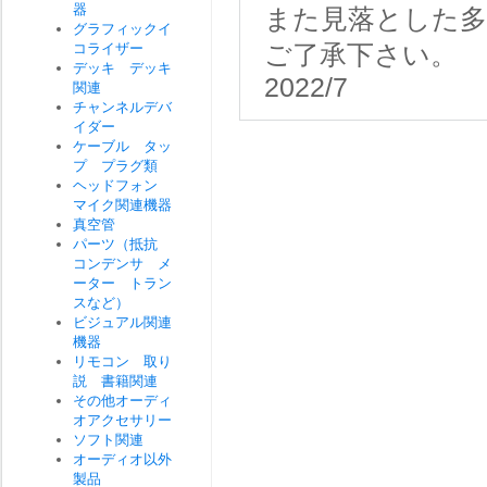
器
また見落とした
グラフィックイ
コライザー
ご了承下さい。
デッキ デッキ
2022/7
関連
チャンネルデバ
イダー
ケーブル タッ
プ プラグ類
ヘッドフォン
マイク関連機器
真空管
パーツ（抵抗
コンデンサ メ
ーター トラン
スなど）
ビジュアル関連
機器
リモコン 取り
説 書籍関連
その他オーディ
オアクセサリー
ソフト関連
オーディオ以外
製品