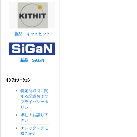
新品 キットヒット
新品 SiGaN
ｲﾝﾌｫﾒｰｼｮﾝ
特定商取引に関
する記述および
プライバシーポ
リシー
求む！お譲り下
さい
エレックスデモ
機ご紹介