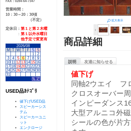
FAX：0284-64-7347
営業時間：
10：30～20：30頃
（不定）
拡大表示
定休日：
第１と第２
木曜
：
第１以外水曜日
商品詳細
他予定で変更有
2026/08
M
T
W
T
F
S
S
1
2
3
4
5
6
7
8
9
説明
友達に知らせる
10
11
12
13
14
15
16
17
18
19
20
21
22
23
24
25
26
27
28
29
30
値下げ
31
同軸2ウエイ フ
USED品ｶﾃｺﾞﾘ
クロスオーバー周波
値下げUSED品
インピーダンス1
スピーカーシス
大型アルニコ外
テム
スピーカーユニ
シールの色が片方
ット
エンクロージ