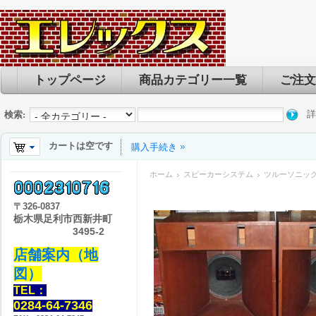
トップページ
商品カテゴリー一覧
ご注文
詳
検索:
カートは空です
購入手続き
ホーム
スピーカーシステム
ツルーソニック T
〒
326-0837
栃木県足利市西新井町
3495-2
店舗案内（地
図）
TEL：
0284-64-7346