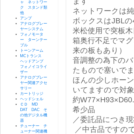
ます
ャ ネットワー
ク スタンド類
ネットワークは純正
他
アンプ
ボックスはJBLの
アナログプレー
ヤーシステム
米松使用で突板木
フォノモータ
箱奥行不足でマグ
ー ターンテー
ブル
来の板もあり）
トーンアーム
MCトランス
音調整の為下のバ
ヘッドアンプ
フォノイコライ
たもので塞いで
ザー
アナログプレー
ほんの少しホー
ヤー関連アクセ
サリー
いてますので対
カートリッジ
約W77×H93×D
ヘッドシェル
ＣＤ MD
希少品
DAT DAC そ
の他デジタル機
／委託品につき現
器
チューナー チ
／中古品ですの
ューナー関連機