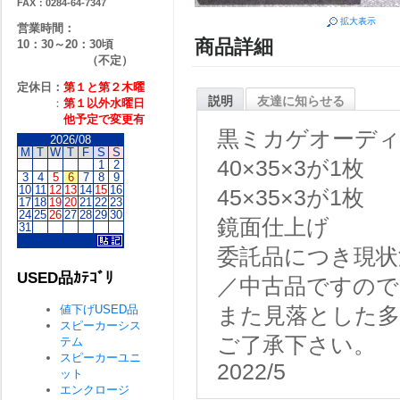
FAX：0284-64-7347
拡大表示
営業時間：
商品詳細
10：30～20：30頃
（不定）
定休日：
第１と第２
木曜
説明
友達に知らせる
：
第１以外水曜日
他予定で変更有
黒ミカゲオーデ
2026/08
M
T
W
T
F
S
S
40×35×3が1枚
1
2
3
4
5
6
7
8
9
10
11
12
13
14
15
16
45×35×3が1枚
17
18
19
20
21
22
23
24
25
26
27
28
29
30
鏡面仕上げ
31
委託品につき現状
USED品ｶﾃｺﾞﾘ
／中古品ですので
値下げUSED品
また見落とした
スピーカーシス
ご了承下さい。
テム
スピーカーユニ
2022/5
ット
エンクロージ