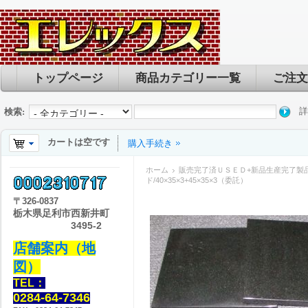
トップページ
商品カテゴリー一覧
ご注文
詳
検索:
カートは空です
購入手続き
ホーム
販売完了済ＵＳＥＤ+新品生産完了製
ド/40×35×3+45×35×3（委託）
〒
326-0837
栃木県足利市西新井町
3495-2
店舗案内（地
図）
TEL：
0284-64-7346