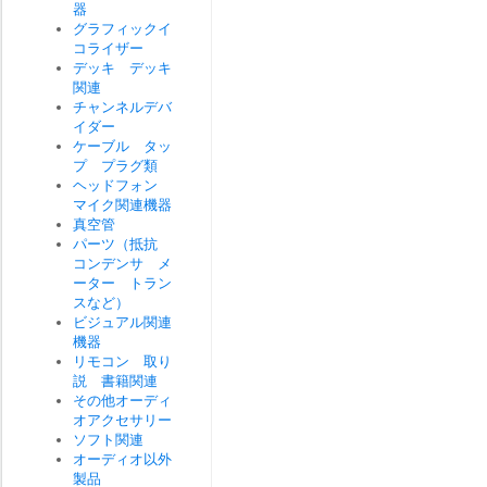
器
グラフィックイ
コライザー
デッキ デッキ
関連
チャンネルデバ
イダー
ケーブル タッ
プ プラグ類
ヘッドフォン
マイク関連機器
真空管
パーツ（抵抗
コンデンサ メ
ーター トラン
スなど）
ビジュアル関連
機器
リモコン 取り
説 書籍関連
その他オーディ
オアクセサリー
ソフト関連
オーディオ以外
製品