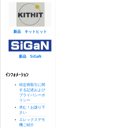
新品 キットヒット
新品 SiGaN
ｲﾝﾌｫﾒｰｼｮﾝ
特定商取引に関
する記述および
プライバシーポ
リシー
求む！お譲り下
さい
エレックスデモ
機ご紹介