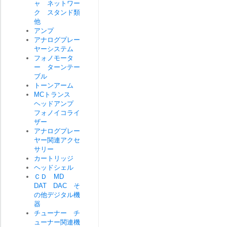
ャ ネットワー
ク スタンド類
他
アンプ
アナログプレー
ヤーシステム
フォノモータ
ー ターンテー
ブル
トーンアーム
MCトランス
ヘッドアンプ
フォノイコライ
ザー
アナログプレー
ヤー関連アクセ
サリー
カートリッジ
ヘッドシェル
ＣＤ MD
DAT DAC そ
の他デジタル機
器
チューナー チ
ューナー関連機