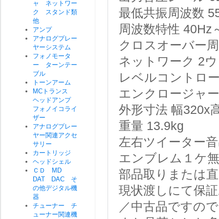
ャ ネットワー
最低共振周波数
5
ク スタンド類
他
周波数特性
40Hz
アンプ
アナログプレー
クロスオーバー周
ヤーシステム
フォノモータ
ネットワーク
2ウ
ー ターンテー
ブル
レベルコントロ
トーンアーム
エンクロージャ
MCトランス
ヘッドアンプ
外形寸法
幅320x
フォノイコライ
ザー
重量
13.9kg
アナログプレー
ヤー関連アクセ
左右ツイーター音
サリー
カートリッジ
エンブレム１ケ
ヘッドシェル
ＣＤ MD
部品取りまたは直
DAT DAC そ
現状渡しにて保証
の他デジタル機
器
／中古品ですので
チューナー チ
ューナー関連機