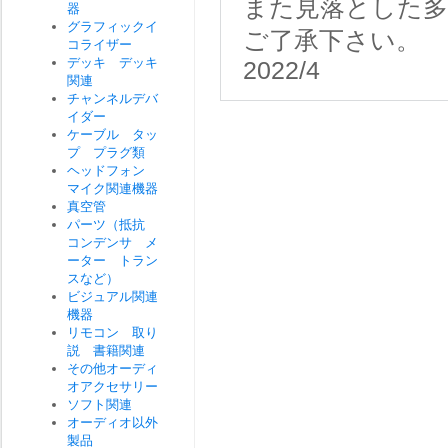
また見落とした
器
グラフィックイ
ご了承下さい。
コライザー
デッキ デッキ
2022/4
関連
チャンネルデバ
イダー
ケーブル タッ
プ プラグ類
ヘッドフォン
マイク関連機器
真空管
パーツ（抵抗
コンデンサ メ
ーター トラン
スなど）
ビジュアル関連
機器
リモコン 取り
説 書籍関連
その他オーディ
オアクセサリー
ソフト関連
オーディオ以外
製品