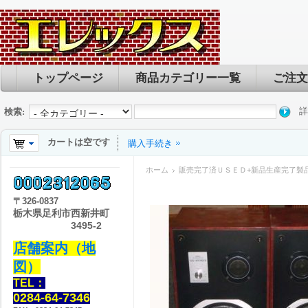
トップページ
商品カテゴリー一覧
ご注文
詳
検索:
カートは空です
購入手続き
ホーム
販売完了済ＵＳＥＤ+新品生産完了製
〒
326-0837
栃木県足利市西新井町
3495-2
店舗案内（地
図）
TEL：
0284-64-7346