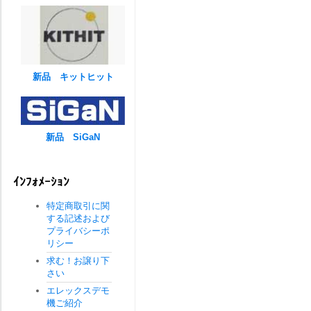
新品 キットヒット
新品 SiGaN
ｲﾝﾌｫﾒｰｼｮﾝ
特定商取引に関
する記述および
プライバシーポ
リシー
求む！お譲り下
さい
エレックスデモ
機ご紹介