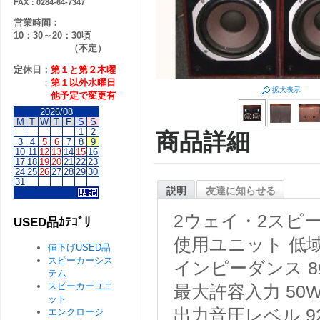
FAX：0284-64-7347
営業時間：
10：30～20：30頃
（不定）
定休日：
第１と第２
木曜
：
第１以外水曜日
拡大表示
他予定で変更有
2026/08
M
T
W
T
F
S
S
1
2
商品詳細
3
4
5
6
7
8
9
10
11
12
13
14
15
16
17
18
19
20
21
22
23
24
25
26
27
28
29
30
31
説明
友達に知らせる
2ウェイ・2スピ
USED品ｶﾃｺﾞﾘ
使用ユニット
低域
値下げUSED品
スピーカーシス
インピーダンス
8
テム
スピーカーユニ
最大許容入力
50
ット
出力音圧レベル
9
エンクロージ