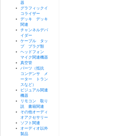
器
グラフィックイ
コライザー
デッキ デッキ
関連
チャンネルデバ
イダー
ケーブル タッ
プ プラグ類
ヘッドフォン
マイク関連機器
真空管
パーツ（抵抗
コンデンサ メ
ーター トラン
スなど）
ビジュアル関連
機器
リモコン 取り
説 書籍関連
その他オーディ
オアクセサリー
ソフト関連
オーディオ以外
製品