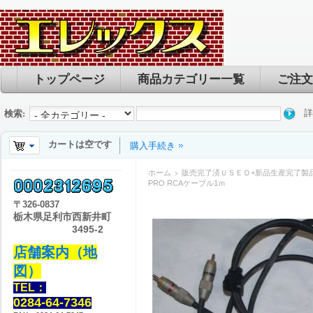
トップページ
商品カテゴリー一覧
ご注文
詳
検索:
カートは空です
購入手続き
ホーム
販売完了済ＵＳＥＤ+新品生産完了製
PRO RCAケーブル1ｍ
〒
326-0837
栃木県足利市西新井町
3495-2
店舗案内（地
図）
TEL：
0284-64-7346