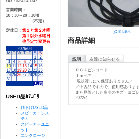
FAX：0284-64-7347
営業時間：
10：30～20：30頃
（不定）
定休日：
第１と第２
木曜
拡大表示
：
第１以外水曜日
商品詳細
他予定で変更有
2026/08
M
T
W
T
F
S
S
1
2
説明
友達に知らせる
3
4
5
6
7
8
9
10
11
12
13
14
15
16
ＲＣＡピンコード
17
18
19
20
21
22
23
24
25
26
27
28
29
30
１ｍペア
31
現状渡しにて保証ありません／
／中古品ですので、使用感ありま
また見落とした多少のキズ・ヨゴ
USED品ｶﾃｺﾞﾘ
2022/4
値下げUSED品
スピーカーシス
テム
スピーカーユニ
ット
エンクロージ