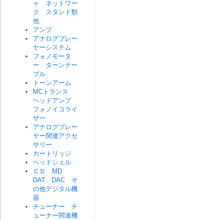
ャ ネットワー
ク スタンド類
他
アンプ
アナログプレー
ヤーシステム
フォノモータ
ー ターンテー
ブル
トーンアーム
MCトランス
ヘッドアンプ
フォノイコライ
ザー
アナログプレー
ヤー関連アクセ
サリー
カートリッジ
ヘッドシェル
ＣＤ MD
DAT DAC そ
の他デジタル機
器
チューナー チ
ューナー関連機