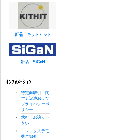
新品 キットヒット
新品 SiGaN
ｲﾝﾌｫﾒｰｼｮﾝ
特定商取引に関
する記述および
プライバシーポ
リシー
求む！お譲り下
さい
エレックスデモ
機ご紹介