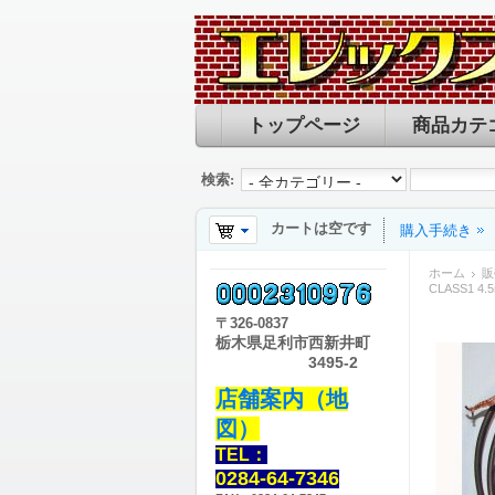
トップページ
商品カテ
検索:
カートは空です
購入手続き
ホーム
販
CLASS1 4.
〒
326-0837
栃木県足利市西新井町
3495-2
店舗案内（地
図）
TEL：
0284-64-7346