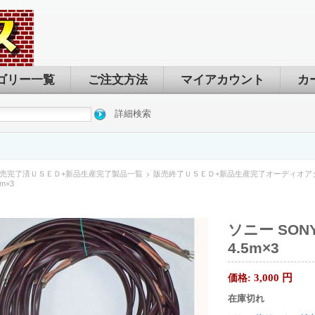
ゴリー一覧
ご注文方法
マイアカウント
カ
詳細検索
売完了済ＵＳＥＤ+新品生産完了製品一覧
販売終了ＵＳＥＤ+新品生産完了オーディオア
5m×3
ソニー SONY 
4.5m×3
3,000
円
価格:
在庫切れ