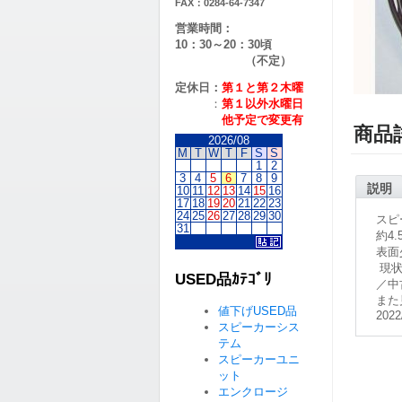
FAX：0284-64-7347
営業時間：
10：30～20：30頃
（不定）
定休日：
第１と第２
木曜
：
第１以外水曜日
他予定で変更有
商品
2026/08
M
T
W
T
F
S
S
1
2
3
4
5
6
7
8
9
説明
10
11
12
13
14
15
16
17
18
19
20
21
22
23
24
25
26
27
28
29
30
スピ
31
約4
表面
現状
USED品ｶﾃｺﾞﾘ
／中
また
値下げUSED品
2022
スピーカーシス
テム
スピーカーユニ
ット
エンクロージ