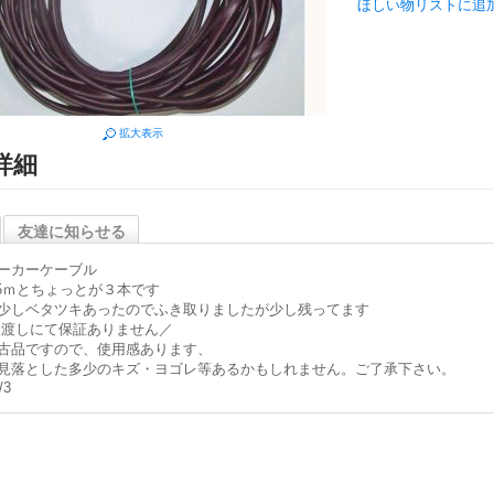
ほしい物リストに追
拡大表示
詳細
友達に知らせる
ーカーケーブル
.5ｍとちょっとが３本です
少しベタツキあったのでふき取りましたが少し残ってます
渡しにて保証ありません／
古品ですので、使用感あります、
見落とした多少のキズ・ヨゴレ等あるかもしれません。ご了承下さい。
/3