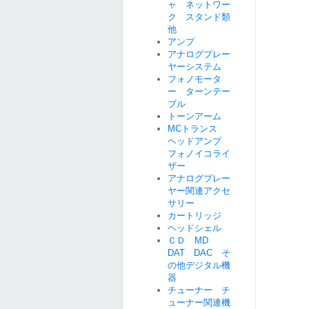
ャ ネットワー
ク スタンド類
他
アンプ
アナログプレー
ヤーシステム
フォノモータ
ー ターンテー
ブル
トーンアーム
MCトランス
ヘッドアンプ
フォノイコライ
ザー
アナログプレー
ヤー関連アクセ
サリー
カートリッジ
ヘッドシェル
ＣＤ MD
DAT DAC そ
の他デジタル機
器
チューナー チ
ューナー関連機