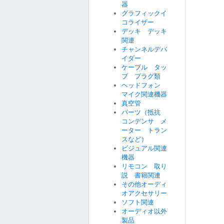
器
グラフィックイ
コライザー
デッキ デッキ
関連
チャンネルデバ
イダー
ケーブル タッ
プ プラグ類
ヘッドフォン
マイク関連機器
真空管
パーツ（抵抗
コンデンサ メ
ーター トラン
スなど）
ビジュアル関連
機器
リモコン 取り
説 書籍関連
その他オーディ
オアクセサリー
ソフト関連
オーディオ以外
製品