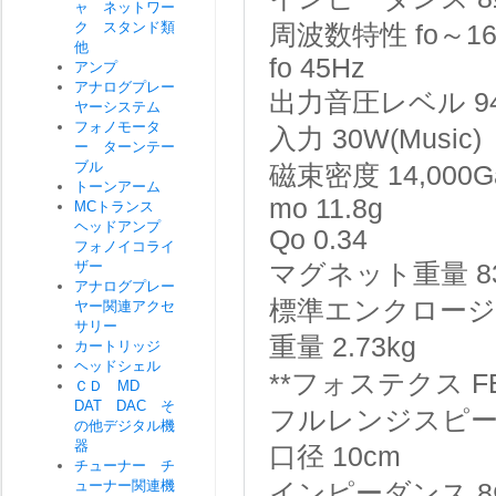
ャ ネットワー
ク スタンド類
周波数特性
fo～1
他
fo
45Hz
アンプ
アナログプレー
出力音圧レベル
9
ヤーシステム
フォノモータ
入力
30W(Music)
ー ターンテー
ブル
磁束密度
14,000G
トーンアーム
mo
11.8g
MCトランス
ヘッドアンプ
Qo
0.34
フォノイコライ
ザー
マグネット重量
8
アナログプレー
標準エンクロージ
ヤー関連アクセ
サリー
重量
2.73kg
カートリッジ
ヘッドシェル
**フォステクス FE
ＣＤ MD
DAT DAC そ
フルレンジスピ
の他デジタル機
器
口径
10cm
チューナー チ
ューナー関連機
インピーダンス
8