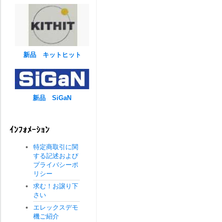
新品 キットヒット
新品 SiGaN
ｲﾝﾌｫﾒｰｼｮﾝ
特定商取引に関
する記述および
プライバシーポ
リシー
求む！お譲り下
さい
エレックスデモ
機ご紹介