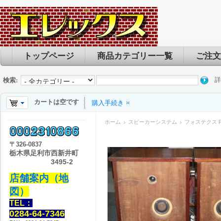
トップページ
商品カテゴリー一覧
ご注文
詳
検索:
カートは空です
購入手続き
ホーム
スピーカーシステム
フォステクス FE
〒
326-0837
栃木県足利市西新井町
3495-2
店舗案内（地
図）
TEL：
0284-64-7346