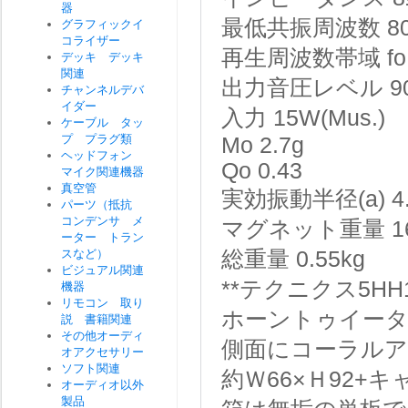
器
最低共振周波数
8
グラフィックイ
コライザー
再生周波数帯域
f
デッキ デッキ
関連
出力音圧レベル
9
チャンネルデバ
イダー
入力
15W(Mus.)
ケーブル タッ
プ プラグ類
Mo
2.7g
ヘッドフォン
Qo
0.43
マイク関連機器
真空管
実効振動半径(a)
4
パーツ（抵抗
コンデンサ メ
マグネット重量
1
ーター トラン
スなど）
総重量
0.55kg
ビジュアル関連
**テクニクス5HH
機器
リモコン 取り
ホーントゥイー
説 書籍関連
その他オーディ
側面にコーラルア
オアクセサリー
ソフト関連
約Ｗ66×Ｈ92+キ
オーディオ以外
製品