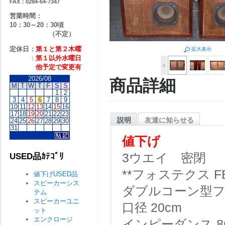
FAX：0284-64-7347
営業時間：
10：30～20：30頃
（不定）
定休日：
第１と第２
木曜
拡大表示
：
第１以外水曜日
他予定で変更有
2026/08
商品詳細
M
T
W
T
F
S
S
1
2
3
4
5
6
7
8
9
10
11
12
13
14
15
16
17
18
19
20
21
22
23
説明
友達に知らせる
24
25
26
27
28
29
30
31
値下げ
3ウエイ 密閉
USED品ｶﾃｺﾞﾘ
**フォステクス FE
値下げUSED品
スピーカーシス
ダブルコーン型
テム
スピーカーユニ
口径
20cm
ット
エンクロージ
インピーダンス