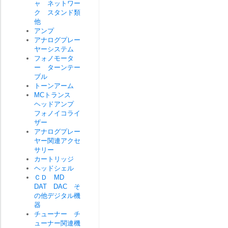
ャ ネットワー
ク スタンド類
他
アンプ
アナログプレー
ヤーシステム
フォノモータ
ー ターンテー
ブル
トーンアーム
MCトランス
ヘッドアンプ
フォノイコライ
ザー
アナログプレー
ヤー関連アクセ
サリー
カートリッジ
ヘッドシェル
ＣＤ MD
DAT DAC そ
の他デジタル機
器
チューナー チ
ューナー関連機