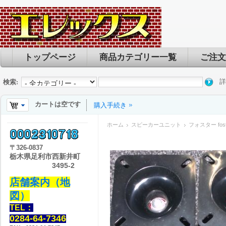
トップページ
商品カテゴリー一覧
ご注文
詳
検索:
カートは空です
購入手続き
ホーム
スピーカーユニット
フォスター fos
〒
326-0837
栃木県足利市西新井町
3495-2
店舗案内（地
図）
TEL：
0284-64-7346