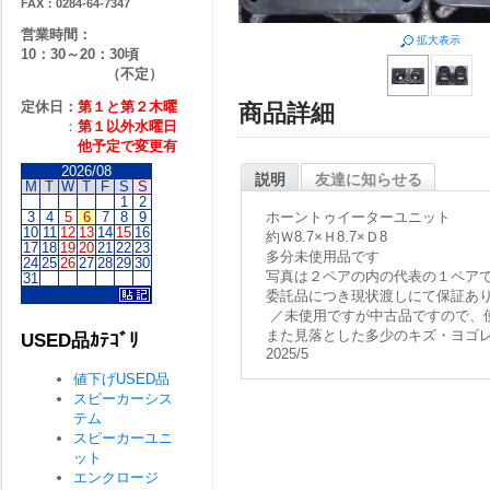
FAX：0284-64-7347
営業時間：
拡大表示
10：30～20：30頃
（不定）
定休日：
第１と第２
木曜
商品詳細
：
第１以外水曜日
他予定で変更有
2026/08
説明
友達に知らせる
M
T
W
T
F
S
S
1
2
3
4
5
6
7
8
9
ホーントゥイーターユニット
10
11
12
13
14
15
16
約Ｗ8.7×Ｈ8.7×Ｄ8
17
18
19
20
21
22
23
多分未使用品です
24
25
26
27
28
29
30
写真は２ペアの内の代表の１ペア
31
委託品につき現状渡しにて保証あ
／未使用ですが中古品ですので、
また見落とした多少のキズ・ヨゴ
USED品ｶﾃｺﾞﾘ
2025/5
値下げUSED品
スピーカーシス
テム
スピーカーユニ
ット
エンクロージ