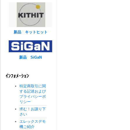
新品 キットヒット
新品 SiGaN
ｲﾝﾌｫﾒｰｼｮﾝ
特定商取引に関
する記述および
プライバシーポ
リシー
求む！お譲り下
さい
エレックスデモ
機ご紹介