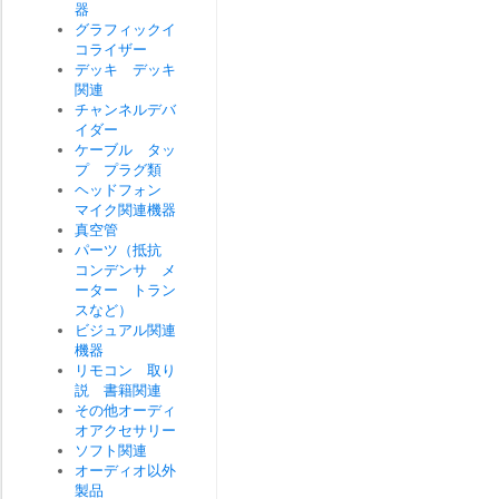
器
グラフィックイ
コライザー
デッキ デッキ
関連
チャンネルデバ
イダー
ケーブル タッ
プ プラグ類
ヘッドフォン
マイク関連機器
真空管
パーツ（抵抗
コンデンサ メ
ーター トラン
スなど）
ビジュアル関連
機器
リモコン 取り
説 書籍関連
その他オーディ
オアクセサリー
ソフト関連
オーディオ以外
製品