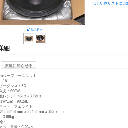
ほしい物リストに追
拡大表示
詳細
友達に知らせる
ｃｍウーファーユニット
15"
ピーダンス：8Ω
入力：600W
レンジ：45Hz - 3.7kHz
1W/1m)：98.2dB
ネット：フェライト
：384.8 mm x 384.8 mm x 153.7mm
3.99kg
他：
ネット重量：0.96kg