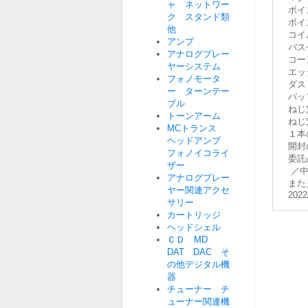
ャ ネットワー
ボイ
ク スタンド類
ボイス
他
コイル
アンプ
バスケ
アナログプレー
コーン
ヤーシステム
エッジ
フォノモータ
ダスト
ー ターンテー
バッフ
ブル
ねじ
トーンアーム
ねじ穴
MCトランス
１本
ヘッドアンプ
開封
フォノイコライ
委託
ザー
／中
アナログプレー
また
ヤー関連アクセ
2022
サリー
カートリッジ
ヘッドシェル
ＣＤ MD
DAT DAC そ
の他デジタル機
器
チューナー チ
ューナー関連機