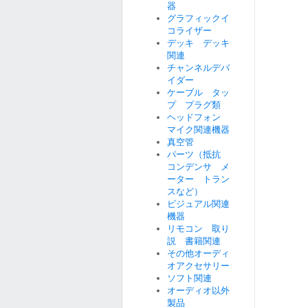
器
グラフィックイ
コライザー
デッキ デッキ
関連
チャンネルデバ
イダー
ケーブル タッ
プ プラグ類
ヘッドフォン
マイク関連機器
真空管
パーツ（抵抗
コンデンサ メ
ーター トラン
スなど）
ビジュアル関連
機器
リモコン 取り
説 書籍関連
その他オーディ
オアクセサリー
ソフト関連
オーディオ以外
製品