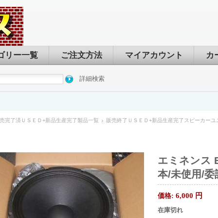
ゴリー一覧
ご注文方法
マイアカウント
カ
詳細検索
売完了済ＵＳＥＤ+新品生産完了製品一覧
販売終了ＵＳＥＤ+新品生産完了スピーカーユ
エミネンス EM
本/未使用/委
6,000
円
価格:
在庫切れ