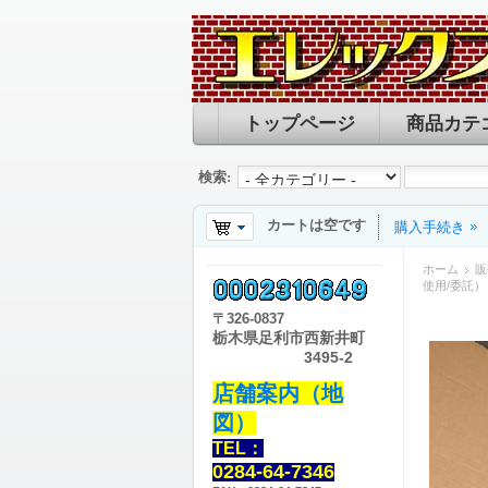
トップページ
商品カテ
検索:
カートは空です
購入手続き
ホーム
販
使用/委託）
〒
326-0837
栃木県足利市西新井町
3495-2
店舗案内（地
図）
TEL：
0284-64-7346