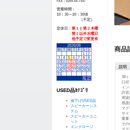
FAX：0284-64-7347
営業時間：
10：30～20：30頃
（不定）
定休日：
第１と第２
木曜
：
第１以外水曜日
他予定で変更有
2026/08
商品
M
T
W
T
F
S
S
1
2
3
4
5
6
7
8
9
10
11
12
13
14
15
16
17
18
19
20
21
22
23
説明
24
25
26
27
28
29
30
31
38
口径：
イン
USED品ｶﾃｺﾞﾘ
許容
周波数
値下げUSED品
感度(
スピーカーシス
マグ
テム
サイズ
スピーカーユニ
重量：
ット
その
エンクロージ
マグ