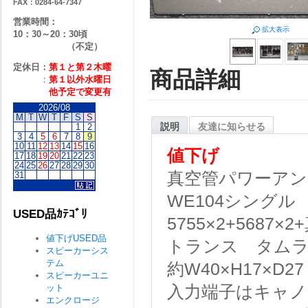
FAX：0284-64-7347
営業時間：
拡大表示
10：30～20：30頃
（不定）
定休日：
第１と第２
木曜
商品詳細
：
第１以外水曜日
他予定で変更有
2026/08
M
T
W
T
F
S
S
説明
友達に知らせる
1
2
3
4
5
6
7
8
9
10
11
12
13
14
15
16
値下げ
17
18
19
20
21
22
23
24
25
26
27
28
29
30
真空管パワーアン
31
WE104シングル
USED品ｶﾃｺﾞﾘ
5755×2+5687×
値下げUSED品
トランス タムラＦ
スピーカーシス
テム
約W40×H17×D27
スピーカーユニ
ット
入力端子はキャ
エンクロージ