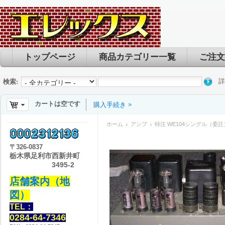
トップページ
商品カテゴリー一覧
ご注文
詳
検索:
カートは空です
購入手続き
ホーム
アンプ
特注 WE104シングル（委託
〒
326-0837
栃木県足利市西新井町
3495-2
店舗案内（地
図）
TEL：
0284-64-7346