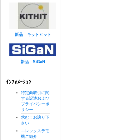
新品 キットヒット
新品 SiGaN
ｲﾝﾌｫﾒｰｼｮﾝ
特定商取引に関
する記述および
プライバシーポ
リシー
求む！お譲り下
さい
エレックスデモ
機ご紹介