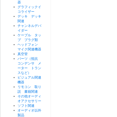
器
グラフィックイ
コライザー
デッキ デッキ
関連
チャンネルデバ
イダー
ケーブル タッ
プ プラグ類
ヘッドフォン
マイク関連機器
真空管
パーツ（抵抗
コンデンサ メ
ーター トラン
スなど）
ビジュアル関連
機器
リモコン 取り
説 書籍関連
その他オーディ
オアクセサリー
ソフト関連
オーディオ以外
製品