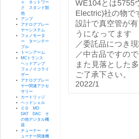
WE104とは575
ャ ネットワー
ク スタンド類
Electric)社の物で
他
アンプ
設計で真空管が有
アナログプレー
ヤーシステム
うになってます
フォノモータ
ー ターンテー
／委託品につき現
ブル
トーンアーム
／中古品ですので
MCトランス
また見落とした
ヘッドアンプ
フォノイコライ
ご了承下さい。
ザー
アナログプレー
2022/1
ヤー関連アクセ
サリー
カートリッジ
ヘッドシェル
ＣＤ MD
DAT DAC そ
の他デジタル機
器
チューナー チ
ューナー関連機