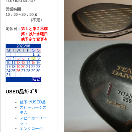
FAX：0284-64-7347
営業時間：
10：30～20：30頃
（不定）
定休日：
第１と第２
木曜
：
第１以外水曜日
他予定で変更有
2026/08
M
T
W
T
F
S
S
1
2
3
4
5
6
7
8
9
10
11
12
13
14
15
16
17
18
19
20
21
22
23
24
25
26
27
28
29
30
31
USED品ｶﾃｺﾞﾘ
値下げUSED品
スピーカーシス
テム
スピーカーユニ
ット
エンクロージ