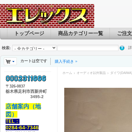
トップページ
商品カテゴリー一覧
ご注文
詳
検索:
カートは空です
購入手続き
ホーム
オーディオ以外製品
ダイワ(DAIW
〒
326-0837
栃木県足利市西新井町
3495-2
店舗案内（地
図）
TEL：
0284-64-7346