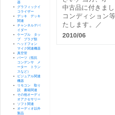
器
中古品に付きま
グラフィックイ
コライザー
コンディション
デッキ デッキ
関連
たします。／
チャンネルデバ
イダー
2010/06
ケーブル タッ
プ プラグ類
ヘッドフォン
マイク関連機器
真空管
パーツ（抵抗
コンデンサ メ
ーター トラン
スなど）
ビジュアル関連
機器
リモコン 取り
説 書籍関連
その他オーディ
オアクセサリー
ソフト関連
オーディオ以外
製品