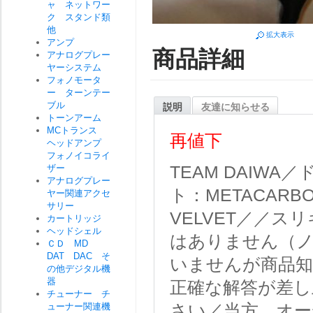
ャ ネットワー
ク スタンド類
他
拡大表示
アンプ
商品詳細
アナログプレー
ヤーシステム
フォノモータ
ー ターンテー
ブル
説明
友達に知らせる
トーンアーム
MCトランス
再値下
ヘッドアンプ
フォノイコライ
ザー
TEAM DAIWA
アナログプレー
ト：METACARBO
ヤー関連アクセ
サリー
VELVET／／
カートリッジ
ヘッドシェル
はありません（
ＣＤ MD
DAT DAC そ
いませんが商品
の他デジタル機
器
正確な解答が差し
チューナー チ
ューナー関連機
さい／当方、オー