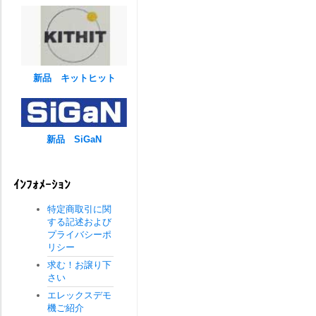
新品 キットヒット
新品 SiGaN
ｲﾝﾌｫﾒｰｼｮﾝ
特定商取引に関
する記述および
プライバシーポ
リシー
求む！お譲り下
さい
エレックスデモ
機ご紹介