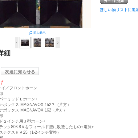
ほしい物リストに追
拡大表示
詳細
友達に知らせる
げ
エイ／フロントホーン
部
パーミッドＬホーン+
ナボックス MAGNAVOX 152？（片方）
ナボックス MAGNAVOX 162（片方）
部
ド２インチ用Ｊ型ホーン+
テック806-8Ａをフィールド型に改造したもの+電源+
ステクスＨＡ25（1-2インチ変換）
部