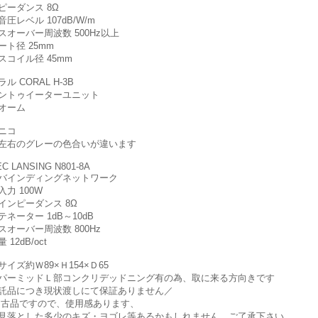
ピーダンス
8Ω
音圧レベル
107dB/W/m
スオーバー周波数
500Hz以上
ート径
25mm
スコイル径
45mm
ル CORAL H-3B
ントゥイーターユニット
オーム
ニコ
左右のグレーの色合いが違います
EC LANSING N801-8A
バインディングネットワーク
入力
100W
インピーダンス
8Ω
テネーター
1dB～10dB
スオーバー周波数
800Hz
量
12dB/oct
サイズ約Ｗ89×Ｈ154×Ｄ65
パーミッドＬ部コンクリデッドニング有の為、取に来る方向きです
託品につき現状渡しにて保証ありません／
古品ですので、使用感あります、
見落とした多少のキズ・ヨゴレ等あるかもしれません。ご了承下さい。