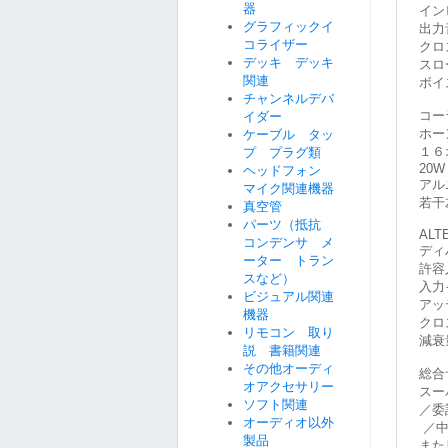
器
イン
グラフィックイ
出力
コライザー
クロ
デッキ デッキ
スロ
関連
ボイ
チャンネルデバ
コーラ
イダー
ホー
ケーブル タッ
１６
プ プラグ類
20W
ヘッドフォン
アル
マイク関連機器
若干
真空管
パーツ（抵抗
ALT
コンデンサ メ
ディ
ーター トラン
許容
スなど）
入力
ビジュアル関連
アッ
機器
クロ
リモコン 取り
減衰
説 書籍関連
その他オーディ
総合
オアクセサリー
スー
ソフト関連
／委
オーディオ以外
／中
製品
また