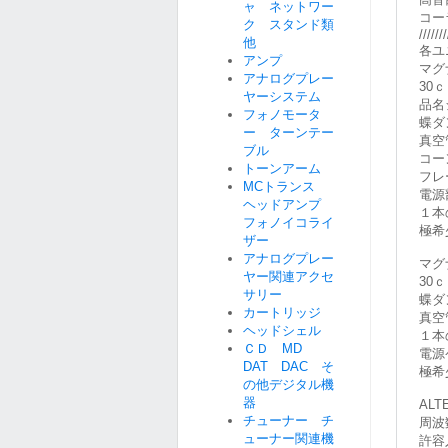
ャ ネットワー
コーラ
ク スタンド類
///////
他
各ユ
アンプ
マグ
アナログプレー
30
ヤーシステム
品名
フォノモータ
蝶ダ
ー ターンテー
真空
ブル
コー
トーンアーム
フレ
MCトランス
電源
ヘッドアンプ
１本
フォノイコライ
極希
ザー
アナログプレー
マグナ
ヤー関連アクセ
30
サリー
蝶ダ
カートリッジ
真空
ヘッドシェル
１本
ＣＤ MD
電源
DAT DAC そ
極希
の他デジタル機
器
ALT
チューナー チ
周波
ューナー関連機
許容