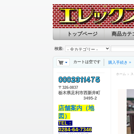
トップページ
商品カテ
検索:
カートは空です
購入手続き
ホーム
ス
〒
326-0837
栃木県足利市西新井町
3495-2
店舗案内（地
図）
TEL：
0284-64-7346