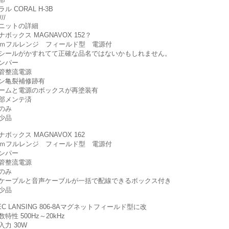
ル CORAL H-3B
///
ニットの詳細
ナボックス MAGNAVOX 152？
ｃｍフルレンジ フィールド型 電源付
シールがかすれてて正確な品名ではないかもしれません。
ンパー
管整流電源
ン亀裂補修跡有
ームと電源のボックスが再塗装有
部メンテ済
のみ
少品
ボックス MAGNAVOX 162
ｃｍフルレンジ フィールド型 電源付
ンパー
管整流電源
のみ
ケーブルと音声ケーブルが一括で配線できるボックス付き
少品
EC LANSING 806-8Aマグネットフィールド型に改
数特性
500Hz～20kHz
入力
30W