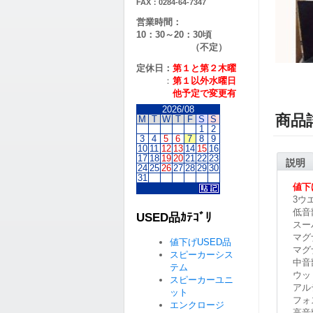
FAX：0284-64-7347
営業時間：
10：30～20：30頃
（不定）
定休日：
第１と第２
木曜
：
第１以外水曜日
他予定で変更有
2026/08
商品
M
T
W
T
F
S
S
1
2
3
4
5
6
7
8
9
10
11
12
13
14
15
16
17
18
19
20
21
22
23
説明
24
25
26
27
28
29
30
31
値下
3ウ
低音
USED品ｶﾃｺﾞﾘ
スー
マグ
値下げUSED品
マグ
スピーカーシス
中音
テム
ウッ
スピーカーユニ
アル
ット
フォ
エンクロージ
高音