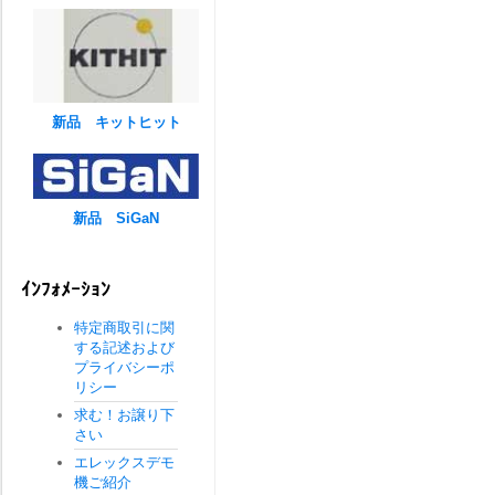
新品 キットヒット
新品 SiGaN
ｲﾝﾌｫﾒｰｼｮﾝ
特定商取引に関
する記述および
プライバシーポ
リシー
求む！お譲り下
さい
エレックスデモ
機ご紹介