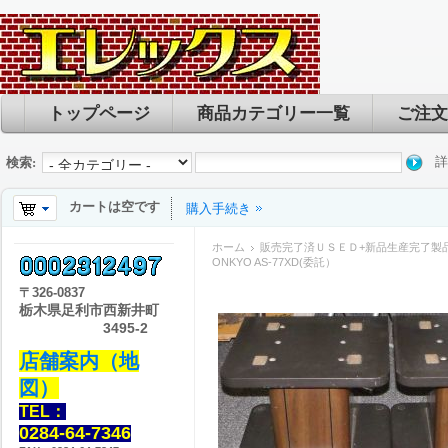
トップページ
商品カテゴリー一覧
ご注文
詳
検索:
カートは空です
購入手続き
ホーム
販売完了済ＵＳＥＤ+新品生産完了製
ONKYO AS-77XD(委託）
〒
326-0837
栃木県足利市西新井町
3495-2
店舗案内（地
図）
TEL：
0284-64-7346