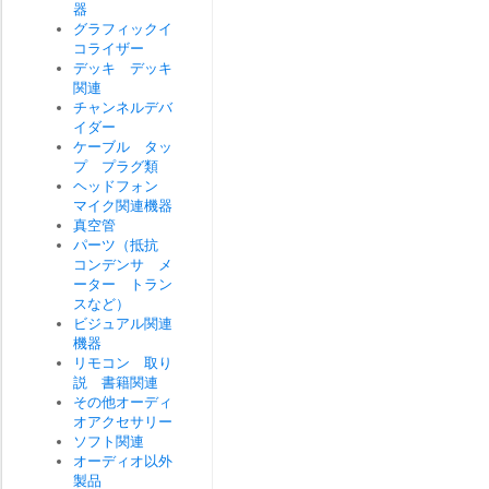
器
グラフィックイ
コライザー
デッキ デッキ
関連
チャンネルデバ
イダー
ケーブル タッ
プ プラグ類
ヘッドフォン
マイク関連機器
真空管
パーツ（抵抗
コンデンサ メ
ーター トラン
スなど）
ビジュアル関連
機器
リモコン 取り
説 書籍関連
その他オーディ
オアクセサリー
ソフト関連
オーディオ以外
製品