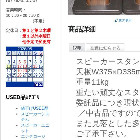
FAX：0284-64-7347
営業時間：
10：30～20：30頃
拡大表示
（不定）
商品詳細
定休日：
第１と第２
木曜
：
第１以外水曜日
他予定で変更有
説明
友達に知らせる
2026/08
M
T
W
T
F
S
S
1
2
スピーカースタ
3
4
5
6
7
8
9
10
11
12
13
14
15
16
天板W375×D335
17
18
19
20
21
22
23
24
25
26
27
28
29
30
31
重量11kg
重たい頑丈なス
USED品ｶﾃｺﾞﾘ
委託品につき現状
値下げUSED品
／中古品ですの
スピーカーシス
テム
また見落とした
スピーカーユニ
ット
ご了承下さい。
エンクロージ