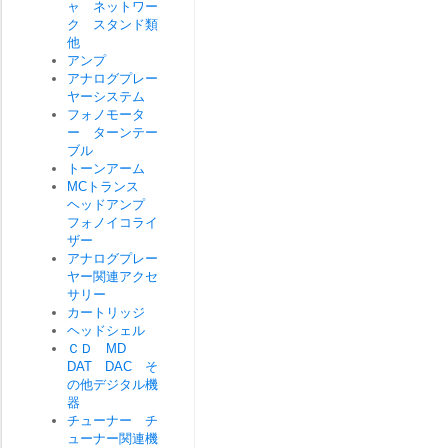
ャ ネットワー
ク スタンド類
他
アンプ
アナログプレー
ヤーシステム
フォノモータ
ー ターンテー
ブル
トーンアーム
MCトランス
ヘッドアンプ
フォノイコライ
ザー
アナログプレー
ヤー関連アクセ
サリー
カートリッジ
ヘッドシェル
ＣＤ MD
DAT DAC そ
の他デジタル機
器
チューナー チ
ューナー関連機