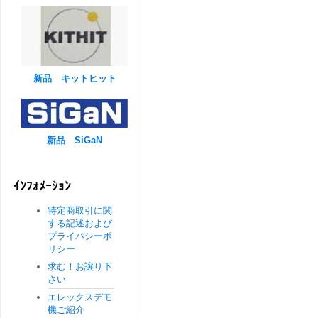
新品 キットヒット
新品 SiGaN
ｲﾝﾌｫﾒｰｼｮﾝ
特定商取引に関
する記述および
プライバシーポ
リシー
求む！お譲り下
さい
エレックスデモ
機ご紹介