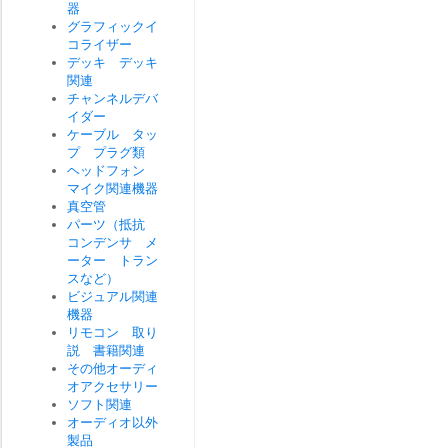
器
グラフィックイ
コライザー
デッキ デッキ
関連
チャンネルデバ
イダー
ケーブル タッ
プ プラグ類
ヘッドフォン
マイク関連機器
真空管
パーツ（抵抗
コンデンサ メ
ーター トラン
スなど）
ビジュアル関連
機器
リモコン 取り
説 書籍関連
その他オーディ
オアクセサリー
ソフト関連
オーディオ以外
製品