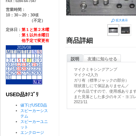
FAX：0284-64-7347
営業時間：
10：30～20：30頃
（不定）
拡大表示
定休日：
第１と第２
木曜
：
第１以外水曜日
商品詳細
他予定で変更有
2026/08
M
T
W
T
F
S
S
1
2
説明
友達に知らせる
3
4
5
6
7
8
9
10
11
12
13
14
15
16
17
18
19
20
21
22
23
マイクミキシングアンプ
24
25
26
27
28
29
30
マイク×2入力
31
ガリ有（標準ジャックの部分）
現状渡しにて保証ありません／
／中古品ですので、使用感ありま
USED品ｶﾃｺﾞﾘ
また見落とした多少のキズ・ヨゴ
2021/11
値下げUSED品
スピーカーシス
テム
スピーカーユニ
ット
エンクロージ