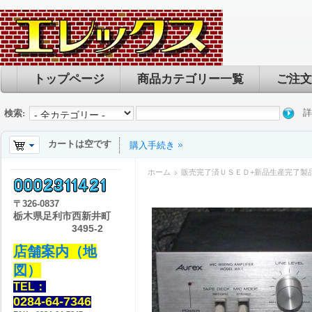
トップページ
商品カテゴリー一覧
ご注文
詳
検索:
カートは空です
購入手続き
ホーム
販売完了済ＵＳＥＤ+新品生産完了製
〒
326-0837
栃木県足利市西新井町
3495-2
店舗案内（地
図）
TEL：
0284-64-7346