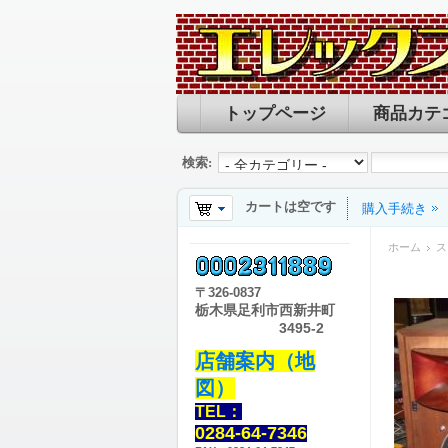
トップページ
商品カテ
検索:
カートは空です
購入手続き
ホーム
ス
〒
326-0837
栃木県足利市西新井町
3495-2
店舗案内（地
図）
TEL：
0284-64-7346