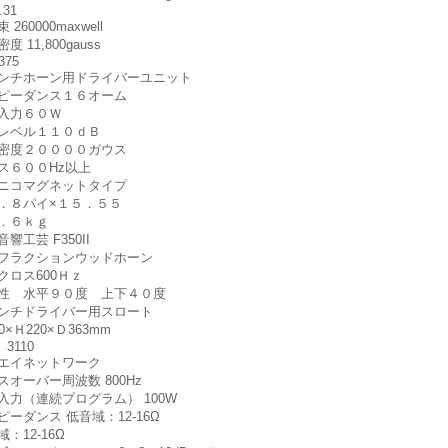
.31
 260000maxwell
度 11,800gauss
375
ンチホーン用ドライバーユニット
ピーダンス１６オーム
入力６０Ｗ
レベル１１０ｄＢ
密度２００００ガウス
ス６００Hz以上
ニコマグネットタイプ
．８パイ×１５．５５
．６ｋｇ
響工芸 F350II
フラクションウッドホーン
クロス600Ｈｚ
性 水平９０度 上下４０度
ンチドライバー用スロート
0×Ｈ220×Ｄ363mm
 3110
エイネットワーク
スオーバー周波数 800Hz
入力（連続プログラム） 100W
ピーダンス 低音域：12-16Ω
：12-16Ω