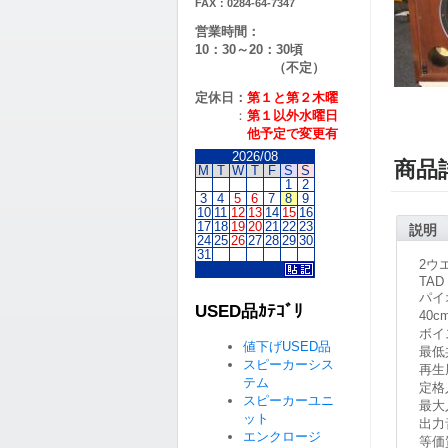
FAX：0284-64-7347
営業時間：
10：30～20：30頃
（不定）
定休日：
第１と第２
木曜
：
第１以外水曜日
他予定で変更有
2026/08
商品
M
T
W
T
F
S
S
1
2
3
4
5
6
7
8
9
10
11
12
13
14
15
16
17
18
19
20
21
22
23
説明
24
25
26
27
28
29
30
31
2ウ
TAD 
パイオ
USED品ｶﾃｺﾞﾘ
40
ボイ
値下げUSED品
最低
スピーカーシス
再生周
テム
定格
スピーカーユニ
最大
ット
出力
エンクロージ
等価