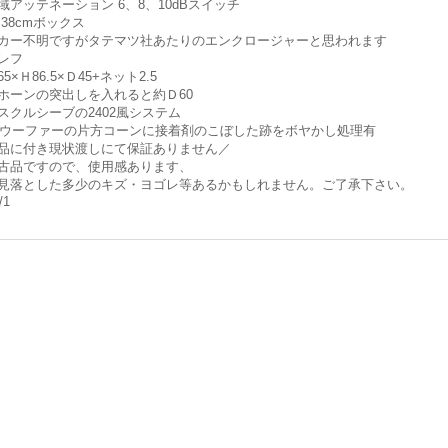
域アッテネーション 6、8、10dBスイッチ
 38cmボックス
カー不明ですがタテマツ社あたりのエンクロージャーと思われます
レフ
5×Ｈ86.5×Ｄ45+ネット2.5
ホーンの突出しを入れると約Ｄ60
スクルシーブの2402風システム
01ウーファーの片方コーンに接着剤のこぼした跡をボヤかし処理有
品に付き現状渡しにて保証ありません／
古品ですので、使用感あります、
見落とした多少のキズ・ヨゴレ等あるかもしれません。ご了承下さい。
/1