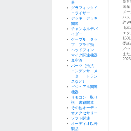
高音
器
国産
グラフィックイ
メー
コライザー
バス
デッキ デッキ
約Ｗ6
関連
山本
チャンネルデバ
エク
イダー
16
ケーブル タッ
委託
プ プラグ類
／中
ヘッドフォン
また
マイク関連機器
2026
真空管
パーツ（抵抗
コンデンサ メ
ーター トラン
スなど）
ビジュアル関連
機器
リモコン 取り
説 書籍関連
その他オーディ
オアクセサリー
ソフト関連
オーディオ以外
製品