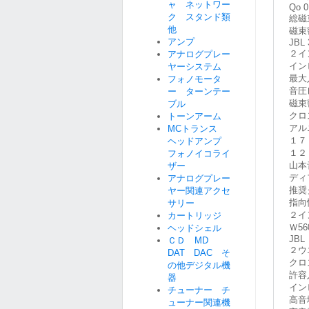
ャ ネットワー
Qo 0
ク スタンド類
総磁束
他
磁束密
アンプ
JBL 
２イ
アナログプレー
イン
ヤーシステム
最大
フォノモータ
音圧
ー ターンテー
磁束
ブル
クロ
トーンアーム
アル
MCトランス
１７
ヘッドアンプ
１２
フォノイコライ
山本音
ザー
ディ
アナログプレー
推奨
ヤー関連アクセ
指向
サリー
２イ
カートリッジ
Ｗ56
ヘッドシェル
JBL
ＣＤ MD
２ウ
DAT DAC そ
クロ
の他デジタル機
許容
器
イン
チューナー チ
高音域
ューナー関連機