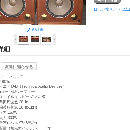
ほしい物リストに追
拡大表示
詳細
友達に知らせる
エイ バスレフ
1601a
ニアTAD（Technical Audio Devices）
cmコーン型ウーファー
スコイルインピーダンス 8Ω
共振周波数 28Hz
波数帯域 28Hz-1kHz
入力 150W
入力 300W
音圧レベル 97dB/W/m
質量（無限大バッフル） 117gr