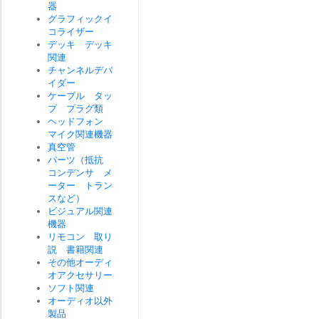
器
グラフィックイ
コライザー
デッキ デッキ
関連
チャンネルデバ
イダー
ケーブル タッ
プ プラグ類
ヘッドフォン
マイク関連機器
真空管
パーツ（抵抗
コンデンサ メ
ーター トラン
スなど）
ビジュアル関連
機器
リモコン 取り
説 書籍関連
その他オーディ
オアクセサリー
ソフト関連
オーディオ以外
製品