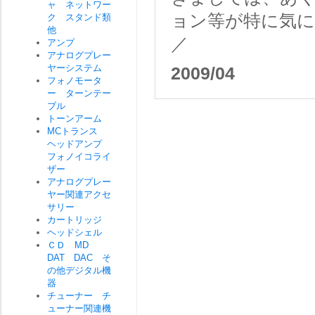
ャ ネットワー
ョン等が特に気
ク スタンド類
他
／
アンプ
アナログプレー
ヤーシステム
2009/04
フォノモータ
ー ターンテー
ブル
トーンアーム
MCトランス
ヘッドアンプ
フォノイコライ
ザー
アナログプレー
ヤー関連アクセ
サリー
カートリッジ
ヘッドシェル
ＣＤ MD
DAT DAC そ
の他デジタル機
器
チューナー チ
ューナー関連機