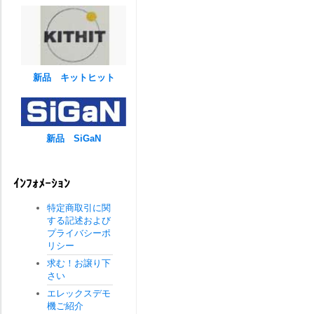
新品 キットヒット
新品 SiGaN
ｲﾝﾌｫﾒｰｼｮﾝ
特定商取引に関
する記述および
プライバシーポ
リシー
求む！お譲り下
さい
エレックスデモ
機ご紹介