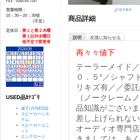
FAX：0284-64-7347
営業時間：
拡大表示
10：30～20：30頃
商品詳細
（不定）
定休日：
第１と第２
木曜
：
第１以外水曜日
説明
友達に知らせる
他予定で変更有
2026/08
再々々値下
M
T
W
T
F
S
S
1
2
3
4
5
6
7
8
9
テーラーメイド／
10
11
12
13
14
15
16
17
18
19
20
21
22
23
24
25
26
27
28
29
30
０．５°／シャフト：T
31
リキズ有／／委託
（ノークレームノ
USED品ｶﾃｺﾞﾘ
品知識がございま
値下げUSED品
スピーカーシス
差し上げられない
テム
スピーカーユニ
オーディオ専門店
ット
エンクロージ
きましては、あ