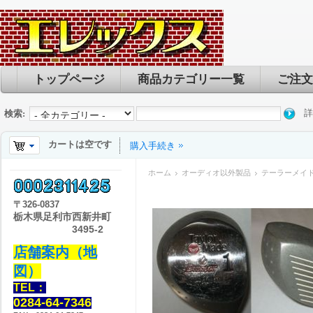
トップページ
商品カテゴリー一覧
ご注文
詳
検索:
カートは空です
購入手続き
ホーム
オーディオ以外製品
テーラーメイド
〒
326-0837
栃木県足利市西新井町
3495-2
店舗案内（地
図）
TEL：
0284-64-7346