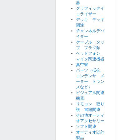
器
グラフィックイ
コライザー
デッキ デッキ
関連
チャンネルデバ
イダー
ケーブル タッ
プ プラグ類
ヘッドフォン
マイク関連機器
真空管
パーツ（抵抗
コンデンサ メ
ーター トラン
スなど）
ビジュアル関連
機器
リモコン 取り
説 書籍関連
その他オーディ
オアクセサリー
ソフト関連
オーディオ以外
製品