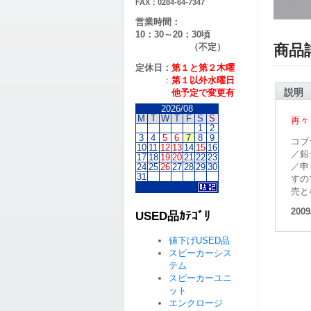
FAX：0284-64-7347
営業時間：
10：30～20：30頃
（不定）
商品
定休日：
第１と第２
木曜
：
第１以外水曜日
説明
他予定で変更有
2026/08
M
T
W
T
F
S
S
再々
1
2
3
4
5
6
7
8
9
コブラ
10
11
12
13
14
15
16
／鉛
17
18
19
20
21
22
23
／申
24
25
26
27
28
29
30
31
すの
売と
2009
USED品ｶﾃｺﾞﾘ
値下げUSED品
スピーカーシス
テム
スピーカーユニ
ット
エンクロージ