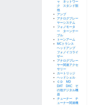
ャ ネットワー
ク スタンド類
他
アンプ
アナログプレー
ヤーシステム
フォノモータ
ー ターンテー
ブル
トーンアーム
MCトランス
ヘッドアンプ
フォノイコライ
ザー
アナログプレー
ヤー関連アクセ
サリー
カートリッジ
ヘッドシェル
ＣＤ MD
DAT DAC そ
の他デジタル機
器
チューナー チ
ューナー関連機