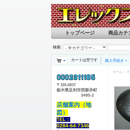
トップページ
商品カテ
検索:
カートは空です
購入手続き
ホーム
オ
〒
326-0837
栃木県足利市西新井町
3495-2
店舗案内（地
図）
TEL：
0284-64-7346