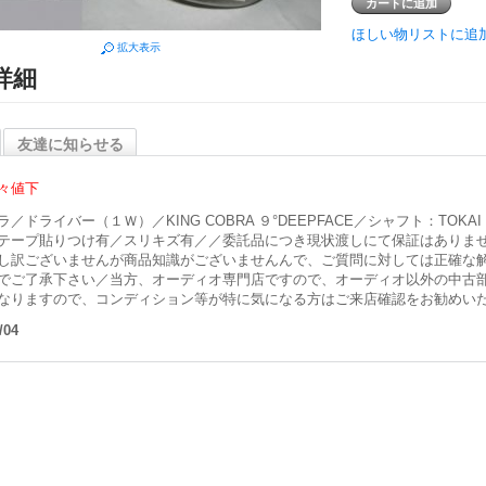
ほしい物リストに追
拡大表示
詳細
友達に知らせる
々値下
／ドライバー（１Ｗ）／KING COBRA ９°DEEPFACE／シャフト：TOKAI TEC
テープ貼りつけ有／スリキズ有／／委託品につき現状渡しにて保証はありま
し訳ございませんが商品知識がございませんんで、ご質問に対しては正確な
でご了承下さい／当方、オーディオ専門店ですので、オーディオ以外の中古
なりますので、コンディション等が特に気になる方はご来店確認をお勧めい
/04