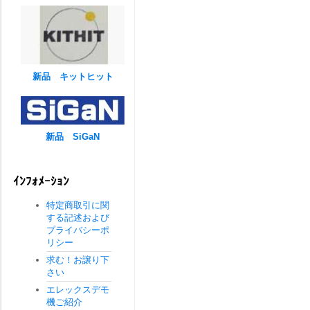
新品 キットヒット
新品 SiGaN
ｲﾝﾌｫﾒｰｼｮﾝ
特定商取引に関
する記述および
プライバシーポ
リシー
求む！お譲り下
さい
エレックスデモ
機ご紹介