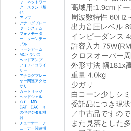
ャ ネットワー
高域用:1.9cmド
ク スタンド類
他
周波数特性
60Hz
アンプ
アナログプレー
出力音圧レベル
8
ヤーシステム
フォノモータ
インピーダンス
4
ー ターンテー
ブル
許容入力
75W(RM
トーンアーム
クロスオーバー周
MCトランス
ヘッドアンプ
外形寸法
幅181x
フォノイコライ
ザー
重量
4.0kg
アナログプレー
ヤー関連アクセ
少ガリ
サリー
カートリッジ
白コーン少しシミ
ヘッドシェル
ＣＤ MD
委託品につき現状
DAT DAC そ
／中古品ですので
の他デジタル機
器
また見落とした
チューナー チ
ューナー関連機