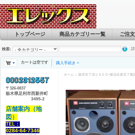
トップページ
商品カテゴリー一覧
ご注文
詳
検索:
カートは空です
購入手続き
ホーム
販売完了済ＵＳＥＤ+新品生産完了製
〒
326-0837
栃木県足利市西新井町
3495-2
店舗案内（地
図）
TEL：
0284-64-7346