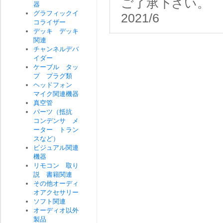
ご了承下さい。
器
グラフィックイ
2021/6
コライザー
デッキ デッキ
関連
チャンネルデバ
イダー
ケーブル タッ
プ プラグ類
ヘッドフォン
マイク関連機器
真空管
パーツ（抵抗
コンデンサ メ
ーター トラン
スなど）
ビジュアル関連
機器
リモコン 取り
説 書籍関連
その他オーディ
オアクセサリー
ソフト関連
オーディオ以外
製品