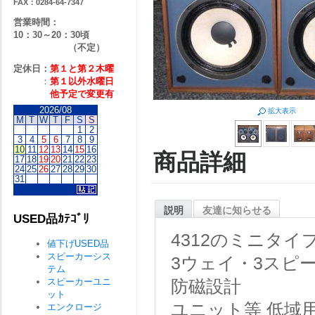
FAX：0284-64-7347
営業時間：
10：30～20：30頃
（不定）
定休日：
第１と第２
木曜
：
第１以外水曜日
他予定で変更有
2026/08
拡大表示
M
T
W
T
F
S
S
1
2
3
4
5
6
7
8
9
10
11
12
13
14
15
16
商品詳細
17
18
19
20
21
22
23
24
25
26
27
28
29
30
31
説明
友達に知らせる
USED品ｶﾃｺﾞﾘ
4312のミニタイ
値下げUSED品
スピーカーシス
3ウェイ・3スピ
テム
スピーカーユニ
防磁設計
ット
ユニット等
低域用
エンクロージ