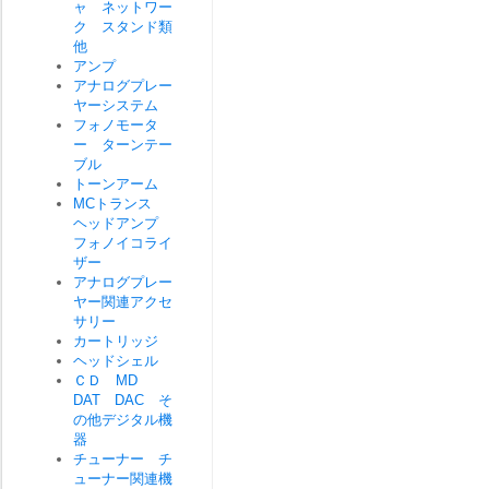
ャ ネットワー
ク スタンド類
他
アンプ
アナログプレー
ヤーシステム
フォノモータ
ー ターンテー
ブル
トーンアーム
MCトランス
ヘッドアンプ
フォノイコライ
ザー
アナログプレー
ヤー関連アクセ
サリー
カートリッジ
ヘッドシェル
ＣＤ MD
DAT DAC そ
の他デジタル機
器
チューナー チ
ューナー関連機