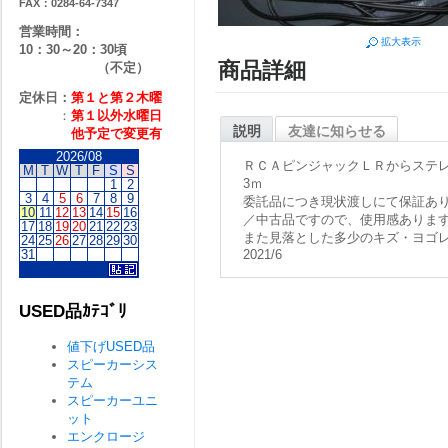
FAX：0284-64-7347
営業時間：
拡大表示
10：30～20：30頃
商品詳細
（不定）
定休日：
第１と第２
木曜
：
第１以外水曜日
説明
友達に知らせる
他予定で変更有
2026/08
ＲＣＡピンジャックＬＲからステ
M
T
W
T
F
S
S
3ｍ
1
2
3
4
5
6
7
8
9
委託品につき現状渡しにて保証あ
10
11
12
13
14
15
16
／中古品ですので、使用感ありま
17
18
19
20
21
22
23
また見落とした多少のキズ・ヨゴ
24
25
26
27
28
29
30
31
2021/6
USED品ｶﾃｺﾞﾘ
値下げUSED品
スピーカーシス
テム
スピーカーユニ
ット
エンクロージ