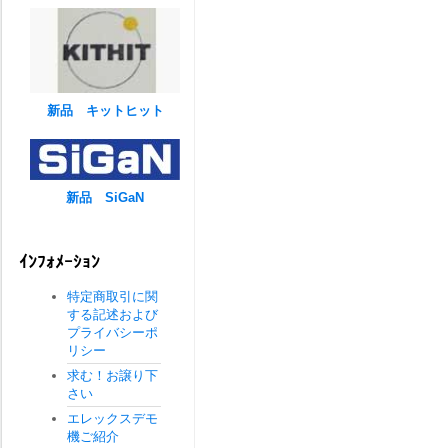
新品 キットヒット
新品 SiGaN
ｲﾝﾌｫﾒｰｼｮﾝ
特定商取引に関
する記述および
プライバシーポ
リシー
求む！お譲り下
さい
エレックスデモ
機ご紹介