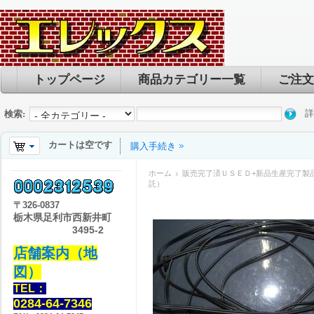
トップページ
商品カテゴリー一覧
ご注文
詳
検索:
カートは空です
購入手続き
ホーム
販売完了済ＵＳＥＤ+新品生産完了製
託）
〒
326-0837
栃木県足利市西新井町
3495-2
店舗案内（地
図）
TEL：
0284-64-7346