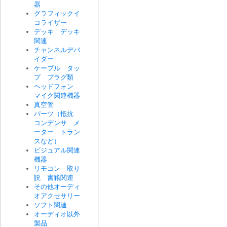
器
グラフィックイ
コライザー
デッキ デッキ
関連
チャンネルデバ
イダー
ケーブル タッ
プ プラグ類
ヘッドフォン
マイク関連機器
真空管
パーツ（抵抗
コンデンサ メ
ーター トラン
スなど）
ビジュアル関連
機器
リモコン 取り
説 書籍関連
その他オーディ
オアクセサリー
ソフト関連
オーディオ以外
製品